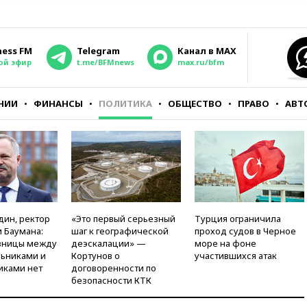
ness FM
Telegram
Канал в MAX
ой эфир
t.me/BFMnews
max.ru/bfm
НИИ
ФИНАНСЫ
ПОЛИТИКА
ОБЩЕСТВО
ПРАВО
АВТ
дин, ректор
«Это первый серьезный
Турция ограничила
 Баумана:
шаг к географической
проход судов в Черное
зницы между
деэскалации» —
море на фоне
ьниками и
Кортунов о
участившихся атак
иками нет
договоренности по
безопасности КТК