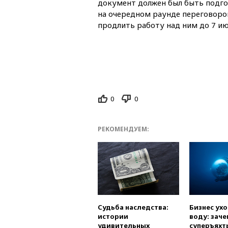
документ должен был быть подго
на очередном раунде переговоро
продлить работу над ним до 7 ию
0
0
РЕКОМЕНДУЕМ:
Судьба наследства:
Бизнес ух
истории
воду: заче
удивительных
суперъяхт