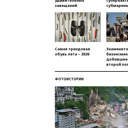
удивительных
суперъяхт
завещаний
субмарин
Самая трендовая
Знаменито
обувь лета – 2026
бизнесмен
добившиес
второй по
ФОТОИСТОРИИ