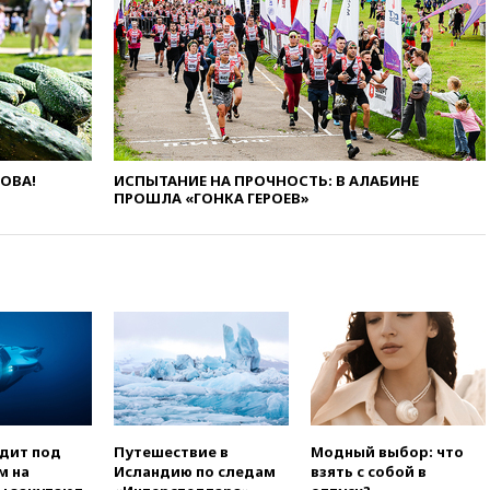
08:57
Собянин сообщил о
девяти БПЛА, сбитых на
подлете к Москве
08:42
Силы ПВО сбили почти
400 БПЛА над российскими
регионами
08:16
Лукашенко призвал
белорусов покупать избы в
ЛОВА!
ИСПЫТАНИЕ НА ПРОЧНОСТЬ: В АЛАБИНЕ
селах
ПРОШЛА «ГОНКА ГЕРОЕВ»
07:30
Нигерия стала
крупнейшим поставщиком
авиатоплива в Европу
06:30
США и Колумбия
обсуждают координацию
усилий против наркотрафика
05:30
ВМС Испании усилили
присутствие в Сеуте на фоне
миграционного кризиса
03:30
В Минстрое сравнили
одит под
Путешествие в
Модный выбор: что
качество жилья в Нью-Йорке и
м на
Исландию по следам
взять с собой в
России