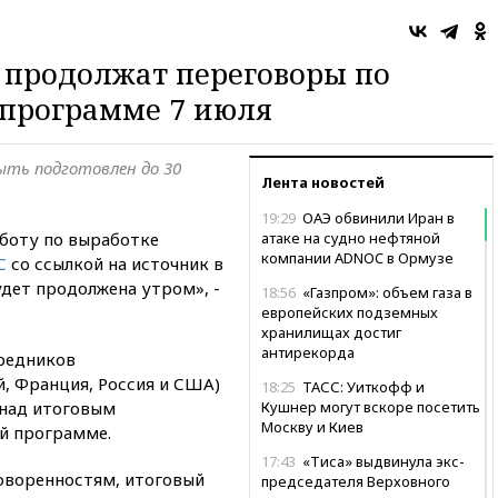
 продолжат переговоры по
 программе 7 июля
ть подготовлен до 30
Лента новостей
19:29
ОАЭ обвинили Иран в
боту по выработке
атаке на судно нефтяной
компании ADNOC в Ормузе
С
со ссылкой на источник в
удет продолжена утром», -
18:56
«Газпром»: объем газа в
европейских подземных
хранилищах достиг
антирекорда
редников
й, Франция, Россия и США)
18:25
ТАСС: Уиткофф и
 над итоговым
Кушнер могут вскоре посетить
Москву и Киев
й программе.
17:43
«Тиса» выдвинула экс-
оворенностям, итоговый
председателя Верховного