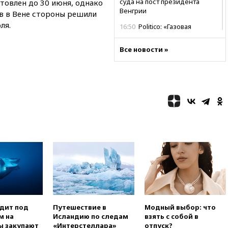
суда на пост президента
товлен до 30 июня, однако
Венгрии
в в Вене стороны решили
ля.
16:50
Politico: «Газовая
авантюра Германии ставит под
угрозу европейскую зиму»
Все новости »
16:16
Беспилотник взорвался
вблизи газопровода в
Болгарии
15:25
При атаке БПЛА в
Белгородской области погиб
мирный житель
14:54
В Аргентине умер отец
футболиста Лионеля Месси
14:43
Турция ограничила
судоходство в Черном море
14:20
Генпрокурором США
стал Тодд Бланш
13:37
Пляжи Геленджика
одит под
Путешествие в
Модный выбор: что
закрыты из-за опасности БПЛА
м на
Исландию по следам
взять с собой в
ы закупают
«Интерстеллара»
отпуск?