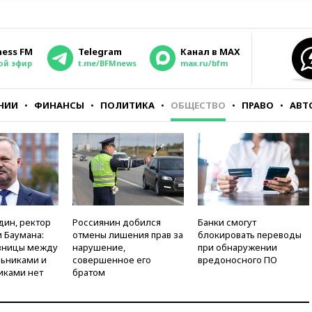
ness FM
Telegram
Канал в MAX
ой эфир
t.me/BFMnews
max.ru/bfm
НИИ
ФИНАНСЫ
ПОЛИТИКА
ОБЩЕСТВО
ПРАВО
АВТ
дин, ректор
Россиянин добился
Банки смогут
 Баумана:
отмены лишения прав за
блокировать переводы
зницы между
нарушение,
при обнаружении
ьниками и
совершенное его
вредоносного ПО
иками нет
братом