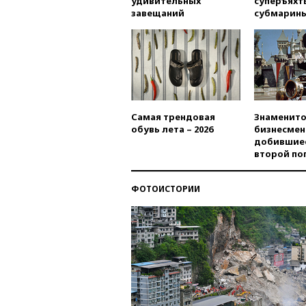
удивительных
суперъяхт
завещаний
субмарин
Самая трендовая
Знаменито
обувь лета – 2026
бизнесмен
добившиес
второй по
ФОТОИСТОРИИ