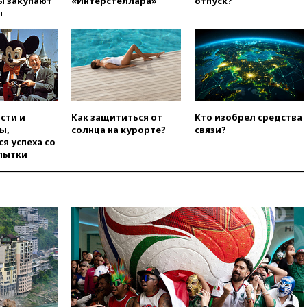
ы закупают
«Интерстеллара»
отпуск?
08:16
Лукашенко призвал
ы
белорусов покупать избы в
селах
07:30
Нигерия стала
крупнейшим поставщиком
авиатоплива в Европу
06:30
США и Колумбия
обсуждают координацию
сти и
Как защититься от
Кто изобрел средства
усилий против наркотрафика
ы,
солнца на курорте?
связи?
я успеха со
05:30
ВМС Испании усилили
пытки
присутствие в Сеуте на фоне
миграционного кризиса
03:30
В Минстрое сравнили
качество жилья в Нью-Йорке и
России
02:30
Трамп попросил
отпустить его с круглого стола
в Госдепе, чтобы «вести
войну»
01:35
Мигрант погиб при