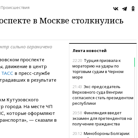
Происшествия
оспекте в Москве столкнулись
нтр сильно ограничено
Лента новостей
зовском проспекте
22:20
Турция призвала к
, движение в центр
мораторию на удары по
торговым судам в Черном
и
ТАСС
в пресс-службе
море
страдавших в результате
21:43
Экс-председатель
Верховного суда Венгрии
согласился стать президентом
 км Кутузовского
республики
р города. На месте ЧП
ПС, которые оформляют
20:58
Финляндия введет
экзамен для претендентов на
ранспорта», — сказали в
получение гражданства
20:12
Минобороны Болгарии: