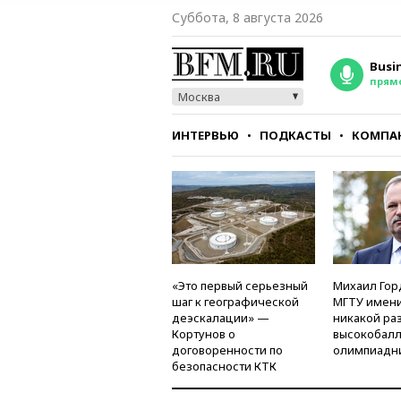
Суббота, 8 августа 2026
Busi
прям
Москва
ИНТЕРВЬЮ
ПОДКАСТЫ
КОМПА
СТИЛЬ
ТЕСТЫ
«Это первый серьезный
Михаил Гор
шаг к географической
МГТУ имени
деэскалации» —
никакой ра
Кортунов о
высокобалл
договоренности по
олимпиадн
безопасности КТК