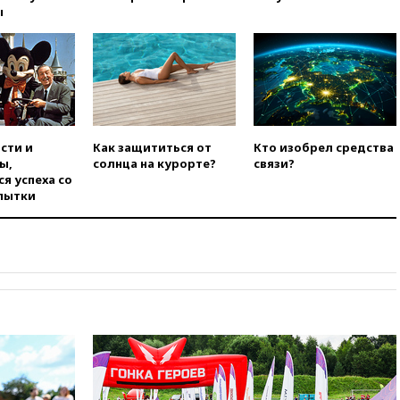
вблизи газопровода в
ы
Болгарии
15:25
При атаке БПЛА в
Белгородской области погиб
мирный житель
14:54
В Аргентине умер отец
футболиста Лионеля Месси
сти и
Как защититься от
Кто изобрел средства
14:43
Турция ограничила
ы,
солнца на курорте?
связи?
судоходство в Черном море
я успеха со
пытки
14:20
Генпрокурором США
стал Тодд Бланш
13:37
Пляжи Геленджика
закрыты из-за опасности БПЛА
13:03
Испания ввела
погранконтроль для
итальянских туристов
12:27
Возгорание на Ильском
НПЗ, вызванное атакой БПЛА,
потушили