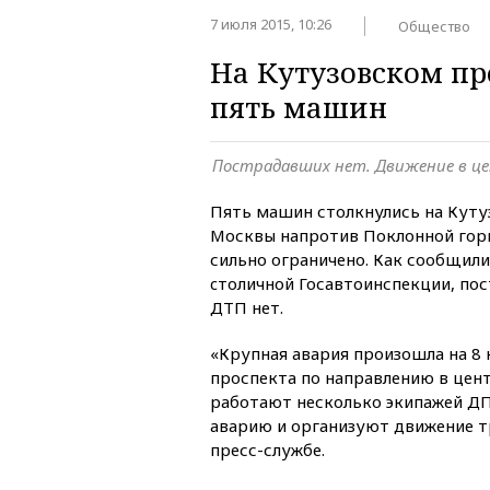
7 июля 2015, 10:26
Общество
На Кутузовском пр
пять машин
Пострадавших нет. Движение в це
Пять машин столкнулись на Куту
Москвы напротив Поклонной горы
сильно ограничено. Как сообщил
cтоличной Госавтоинспекции, по
ДТП нет.
«Крупная авария произошла на 8
проспекта по направлению в цент
работают несколько экипажей Д
аварию и организуют движение т
пресс-службе.