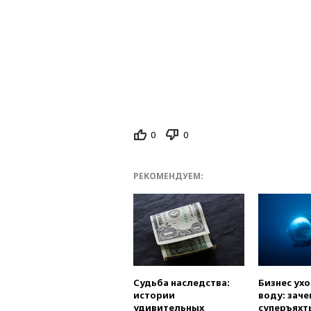
0
0
РЕКОМЕНДУЕМ:
Судьба наследства:
Бизнес ух
истории
воду: заче
удивительных
суперъяхт