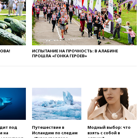
11:47
Суд оставил под
арестом Rolls-Royce блогера
Лерчек
11:07
При столкновении
катера и лодки под Самарой
погибли два человека
10:27
Движение по трассе
«Новороссия» восстановлено
ЛОВА!
ИСПЫТАНИЕ НА ПРОЧНОСТЬ: В АЛАБИНЕ
ПРОШЛА «ГОНКА ГЕРОЕВ»
09:55
Силы ПВО перехватили
за утро 85 БПЛА над
территорией РФ
09:25
Ильский НПЗ на Кубани
загорелся после падения
обломков дрона
08:57
Собянин сообщил о
девяти БПЛА, сбитых на
подлете к Москве
08:42
Силы ПВО сбили почти
400 БПЛА над российскими
одит под
Путешествие в
Модный выбор: что
регионами
м на
Исландию по следам
взять с собой в