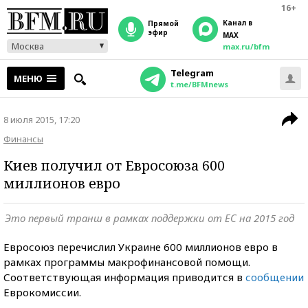
16+
Канал в
прямой
эфир
MAX
Москва
max.ru/bfm
Telegram
МЕНЮ
t.me/BFMnews
8 июля 2015, 17:20
Финансы
Киев получил от Евросоюза 600
миллионов евро
Это первый транш в рамках поддержки от ЕС на 2015 год
Евросоюз перечислил Украине 600 миллионов евро в
рамках программы макрофинансовой помощи.
Соответствующая информация приводится в
сообщении
Еврокомиссии.