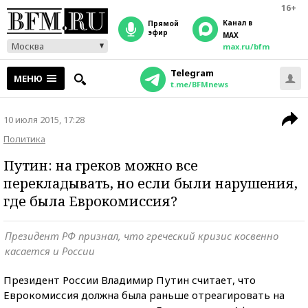
16+
Канал в
прямой
эфир
MAX
Москва
max.ru/bfm
Telegram
МЕНЮ
t.me/BFMnews
10 июля 2015, 17:28
Политика
Путин: на греков можно все
перекладывать, но если были нарушения,
где была Еврокомиссия?
Президент РФ признал, что греческий кризис косвенно
касается и России
Президент России Владимир Путин считает, что
Еврокомиссия должна была раньше отреагировать на