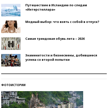
Путешествие в Исландию по следам
«Интерстеллара»
Модный выбор: что взять с собой в отпуск?
Самая трендовая обувь лета – 2026
Знаменитости и бизнесмены, добившиеся
успеха со второй попытки
Как защититься от солнца на курорте?
ФОТОИСТОРИИ
Кто изобрел средства связи?