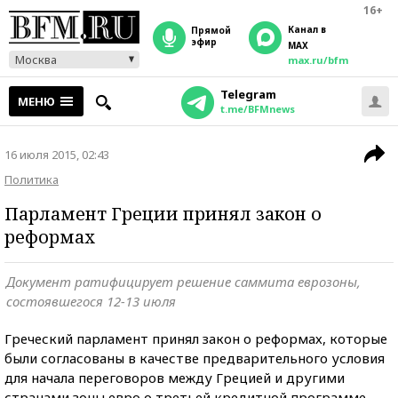
16+
Канал в
прямой
эфир
MAX
Москва
max.ru/bfm
Telegram
МЕНЮ
t.me/BFMnews
16 июля 2015, 02:43
Политика
Парламент Греции принял закон о
реформах
Документ ратифицирует решение саммита еврозоны,
состоявшегося 12-13 июля
Греческий парламент принял закон о реформах, которые
были согласованы в качестве предварительного условия
для начала переговоров между Грецией и другими
странами зоны евро о третьей кредитной программе