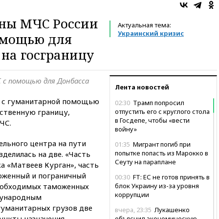
ны МЧС России
Актуальная тема:
Украинский кризис
омощью для
на госграницу
С с помощью для Донбасса
Лента новостей
 с гуманитарной помощью
02:30
Трамп попросил
рственную границу,
отпустить его с круглого стола
в Госдепе, чтобы «вести
ЧС.
войну»
ельного центра на пути
01:35
Мигрант погиб при
попытке попасть из Марокко в
зделилась на две. «Часть
Сеуту на параплане
а «Матвеев Курган», часть
моженный и пограничный
00:30
FT: ЕС не готов принять в
еобходимых таможенных
блок Украину из-за уровня
коррупции
дународным
гуманитарных грузов две
вчера, 23:35
Лукашенко
ункты назначения —
объяснил экономическую