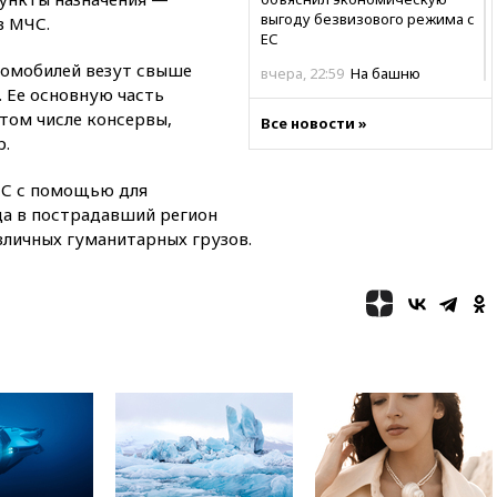
выгоду безвизового режима с
в МЧС.
ЕС
томобилей везут свыше
вчера, 22:59
На башню
 Ее основную часть
ресторана «Армения» в
Москве вернут утраченную
том числе консервы,
Все новости »
скульптуру балерины
р.
вчера, 22:45
Литовец
протаранил погранпункт при
МЧС с помощью для
попытке попасть в Россию
да в пострадавший регион
азличных гуманитарных грузов.
вчера, 22:28
Бессент
анонсировал скорое
соглашение о прекращении
огня США и Ирана
вчера, 22:15
Три человека
получили ножевые ранения
при нападении в Чехии
вчера, 22:00
Путин поручил
выделить средства на новые
РЛС для Белгородской
области