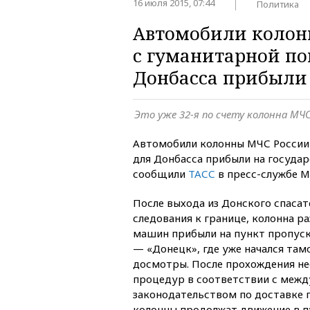
16 июля 2015, 07:44
Политика
Автомобили колон
с гуманитарной п
Донбасса прибыли 
Это уже 32-я по счету колонна МЧ
Автомобили колонны МЧС России
для Донбасса прибыли на госуда
сообщили
ТАСС
в пресс-службе М
После выхода из Донского спасат
следования к границе, колонна ра
машин прибыли на пункт пропуск
— «Донецк», где уже начался та
досмотры. После прохождения н
процедур в соответствии с меж
законодательством по доставке 
колонны продолжат движение в п