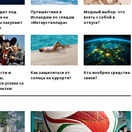
вчера, 19:45
ISU предоставил
одит под
Путешествие в
Модный выбор: что
нейтральный статус
м на
Исландию по следам
взять с собой в
фигуристкам Валиевой и
ы закупают
«Интерстеллара»
отпуск?
Трусовой
ы
вчера, 19:35
Зеленский
впервые совершил
официальный визит в Сербию
вчера, 19:19
Россиянка
погибла во Французских
Альпах
вчера, 19:00
Открытое
сти и
Как защититься от
Кто изобрел средства
горение на складе в Брянске
ы,
солнца на курорте?
связи?
ликвидировано
я успеха со
пытки
вчера, 18:55
Минобороны
отчиталось об ударах по двум
украинским сухогрузам в
Черном море
вчера, 18:47
Школьники из РФ
стали абсолютными
чемпионами на олимпиаде по
ИИ