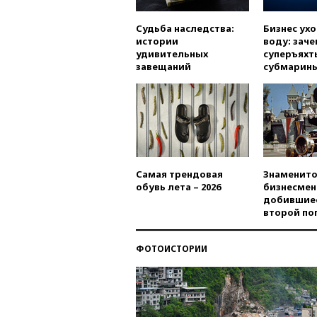
Судьба наследства:
Бизнес ух
истории
воду: заче
удивительных
суперъяхт
завещаний
субмарин
Самая трендовая
Знаменито
обувь лета – 2026
бизнесмен
добившиес
второй по
ФОТОИСТОРИИ