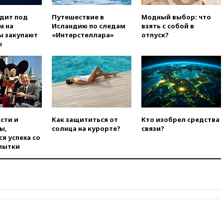
вчера, 21:56
The Atlantic: Маск
отказал Украине в
одит под
Путешествие в
Модный выбор: что
использовании Starlink для
м на
Исландию по следам
взять с собой в
атак вглубь РФ
ы закупают
«Интерстеллара»
отпуск?
ы
вчера, 21:35
После пожара на
складе в Брянске возбудили
уголовное дело
вчера, 21:26
Лидеры сборной
РФ по гимнастике получили
официальный отказ в визах от
Хорватии
сти и
Как защититься от
Кто изобрел средства
вчера, 21:15
Пентагон
ы,
солнца на курорте?
связи?
опубликовал 16 новых видео с
я успеха со
НЛО
пытки
вчера, 21:00
На границе
Украины с Польшей скопилось
свыше 6,5 тысячи грузовиков
вчера, 20:53
Швыдкой:
«Интервидение» точно
пройдет в 2026 году
вчера, 20:45
ПВО за день