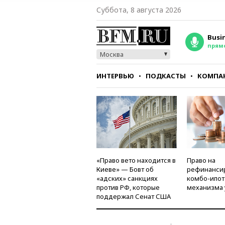
Суббота, 8 августа 2026
Busi
прям
Москва
ИНТЕРВЬЮ
ПОДКАСТЫ
КОМПА
СТИЛЬ
ТЕСТЫ
«Право вето находится в
Право на
Киеве» — Бовт об
рефинанси
«адских» санкциях
комбо-ипот
против РФ, которые
механизма 
поддержал Сенат США