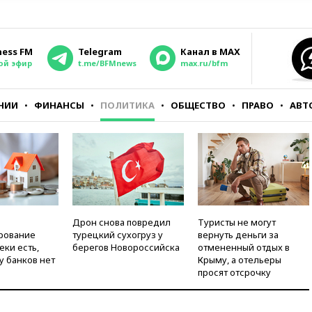
ness FM
Telegram
Канал в MAX
ой эфир
t.me/BFMnews
max.ru/bfm
НИИ
ФИНАНСЫ
ПОЛИТИКА
ОБЩЕСТВО
ПРАВО
АВТ
Дрон снова повредил
Туристы не могут
рование
турецкий сухогруз у
вернуть деньги за
еки есть,
берегов Новороссийска
отмененный отдых в
у банков нет
Крыму, а отельеры
просят отсрочку