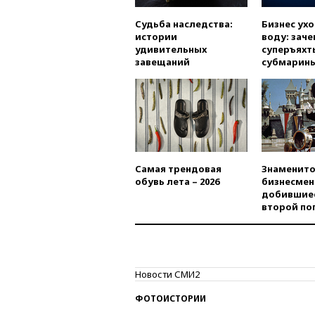
Судьба наследства:
Бизнес ух
истории
воду: заче
удивительных
суперъяхт
завещаний
субмарин
Самая трендовая
Знаменито
обувь лета – 2026
бизнесмен
добившиес
второй по
Новости СМИ2
ФОТОИСТОРИИ