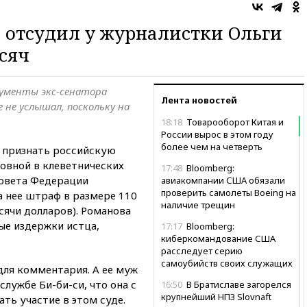
 отсудил у журналистки Ольги
сяч
гументы экс-сенатора
Лента новостей
 не услышал, поскольку на
18:18
Товарооборот Китая и
России вырос в этом году
более чем на четверть
 признать российскую
овной в клеветнических
17:48
Bloomberg:
Совета Федерации
авиакомпании США обязали
проверить самолеты Boeing на
а нее штраф в размере 110
наличие трещин
сячи долларов). Романова
ые издержки истца,
17:17
Bloomberg:
киберкомандование США
расследует серию
самоубийств своих служащих
для комментария. А ее муж
лужбе Би-би-си, что она с
16:50
В Братиславе загорелся
крупнейший НПЗ Slovnaft
ть участие в этом суде.