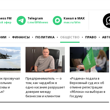
ness FM
Telegram
Канал в MAX
ой эфир
t.me/BFMnews
max.ru/bfm
НИИ
ФИНАНСЫ
ПОЛИТИКА
ОБЩЕСТВО
ПРАВО
АВТ
ок прозвучал
Предприниматель — о
«Родина» подала в
кольких
том, как чарджбэк в
Верховный суд иск об
сквы и
одно касание разрушает
отмене регистрации
ья?
доверие между
«Яблока» на выборах в
бизнесом и клиентом
Госдуму