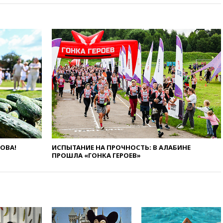
программу по открытию
партнерских хабов
13:53
Сенаторы Аргентины
одобрили скандальный
законопроект о частной
собственности
13:36
ABC News: запасы
вооружений США достигли
крайне низкого уровня
13:16
«Родина» просит
Верховный суд снять «Яблоко»
с выборов
13:11
Путин обсудил с
ЛОВА!
ИСПЫТАНИЕ НА ПРОЧНОСТЬ: В АЛАБИНЕ
президентом ОАЭ ситуацию в
ПРОШЛА «ГОНКА ГЕРОЕВ»
Персидском заливе и на
Украине
13:09
Суд обязал москвичку
выселить из квартиры
крокодила, лису и других
животных