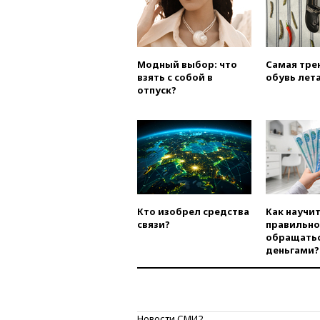
Модный выбор: что
Самая тре
взять с собой в
обувь лета
отпуск?
Кто изобрел средства
Как научи
связи?
правильно
обращатьс
деньгами?
Новости СМИ2