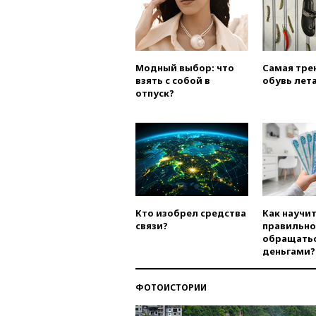
Модный выбор: что
Самая тре
взять с собой в
обувь лета
отпуск?
Кто изобрел средства
Как научи
связи?
правильно
обращатьс
деньгами?
ФОТОИСТОРИИ