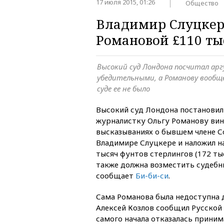
17 июля 2015, 01:26
Общество
Владимир Слуцкер
Романовой £110 ты
Высокий суд Лондона посчитал ар
убедительными, а Романову вообще
суде ее не было
Высокий суд Лондона постановил
журналистку Ольгу Романову вин
высказываниях о бывшем члене 
Владимире Слуцкере и наложил н
тысяч фунтов стерлингов (172 ты
также должна возместить судебн
сообщает
Би-би-си
.
Сама Романова была недоступна 
Алексей Козлов сообщил Русской с
самого начала отказалась принима