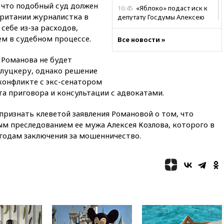
, что подобный суд должен
16:45
«Яблоко» подаст иск к
Британии журналистка в
депутату Госдумы Алексею
Журавлеву
себе из-за расходов,
ем в судебном процессе.
Все новости »
16:35
Мельникова и еще
шесть гимнастов сборной
 Романова не будет
России не получили визы на
ЧЕ
луцкеру, однако решение
конфликте с экс-сенатором
16:16
Движение по
та приговора и консультации с адвокатами.
Крымскому мосту
перекрывали второй раз за
день
 признать клеветой заявления Романовой о том, что
ым преследованием ее мужа Алексея Козлова, которого в
16:00
Создатели пирамиды
 годам заключения за мошенничество.
АФК «Наследие» получили от
шести до 12 лет колонии
15:45
Верховный суд 10
августа рассмотрит иск о
снятии «Яблока» с выборов
15:35
Четыре человека
пострадали при пожаре на
складе с красками в Брянске