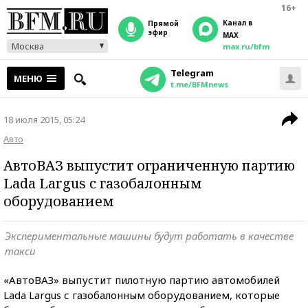
16+
Канал в
прямой
эфир
MAX
Москва
max.ru/bfm
Telegram
МЕНЮ
t.me/BFMnews
18 июля 2015, 05:24
Авто
АвтоВАЗ выпустит ограниченную партию
Lada Largus с газобалонным
оборудованием
Экспериментальные машины будут работать в качестве
такси
«АвтоВАЗ» выпустит пилотную партию автомобилей
Lada Largus с газобалонным оборудованием, которые