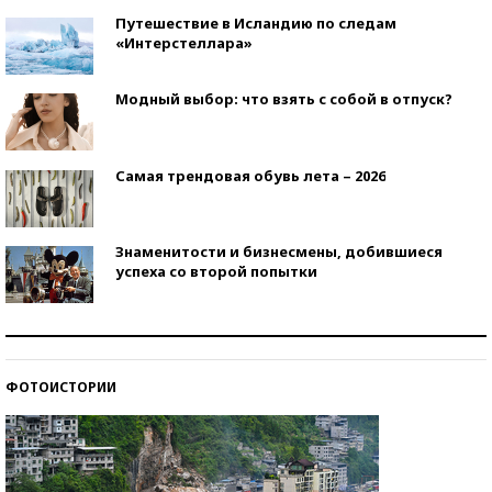
Путешествие в Исландию по следам
«Интерстеллара»
Модный выбор: что взять с собой в отпуск?
Самая трендовая обувь лета – 2026
Знаменитости и бизнесмены, добившиеся
успеха со второй попытки
Как защититься от солнца на курорте?
ФОТОИСТОРИИ
Кто изобрел средства связи?