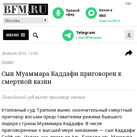
16+
Канал в
прямой
эфир
MAX
Москва
max.ru/bfm
Telegram
МЕНЮ
t.me/BFMnews
28 июля 2015, 12:30
Право
Сын Муаммара Каддафи приговорен к
смертной казни
Ливийский суд вынес приговор заочно
Уголовный суд Триполи вынес окончательный смертный
приговор восьми представителям режима бывшего
лидера страны Муаммара Каддафи. В числе
приговоренных к высшей мере наказания — сын Каддафи
Сейф аль-Ислам, экс-премьер Аль-Багдади аль-Махмуди