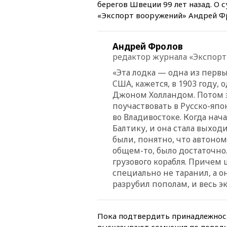
берегов Швеции 99 лет назад. О 
«Экспорт вооружений» Андрей Ф
Андрей Фролов
редактор журнала «Экспор
«Эта лодка — одна из первы
США, кажется, в 1903 году,
Джоном Холландом. Потом э
поучаствовать в Русско-япо
во Владивостоке. Когда нач
Балтику, и она стала выход
были, понятно, что автоном
общем-то, было достаточно.
грузового корабля. Причем 
специально не таранил, а о
разрубил пополам, и весь э
Пока подтвердить принадлежност
высказывают сомнения по повод