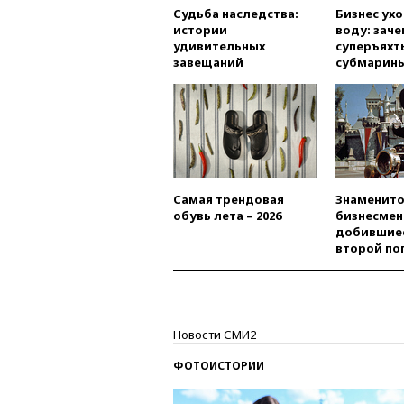
Судьба наследства:
Бизнес ух
истории
воду: заче
удивительных
суперъяхт
завещаний
субмарин
Самая трендовая
Знаменито
обувь лета – 2026
бизнесмен
добившиес
второй по
Новости СМИ2
ФОТОИСТОРИИ