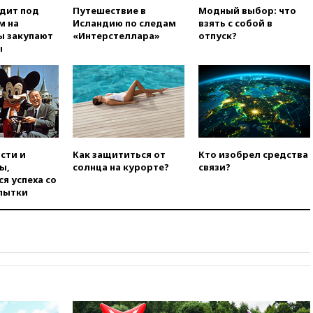
одит под
Путешествие в
Модный выбор: что
заочно арестовали по делу о
м на
Исландию по следам
взять с собой в
финансировании
ы закупают
«Интерстеллара»
отпуск?
экстремизма
ы
вчера, 20:20
Суд США
постановил остановить
строительство бального зала в
Белом доме
вчера, 20:15
Сенат США
одобрил ужесточение
санкций против России и
сти и
Как защититься от
Кто изобрел средства
Ирана
ы,
солнца на курорте?
связи?
вчера, 20:00
СК возбудил дело
я успеха со
против журналистки Катерины
пытки
Гордеевой о фейках о ВС
России
вчера, 19:45
ISU предоставил
нейтральный статус
фигуристкам Валиевой и
Трусовой
вчера, 19:35
Зеленский
впервые совершил