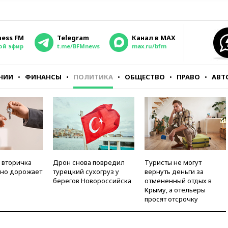
ness FM
Telegram
Канал в MAX
ой эфир
t.me/BFMnews
max.ru/bfm
НИИ
ФИНАНСЫ
ПОЛИТИКА
ОБЩЕСТВО
ПРАВО
АВТ
 вторичка
Дрон снова повредил
Туристы не могут
но дорожает
турецкий сухогруз у
вернуть деньги за
берегов Новороссийска
отмененный отдых в
Крыму, а отельеры
просят отсрочку