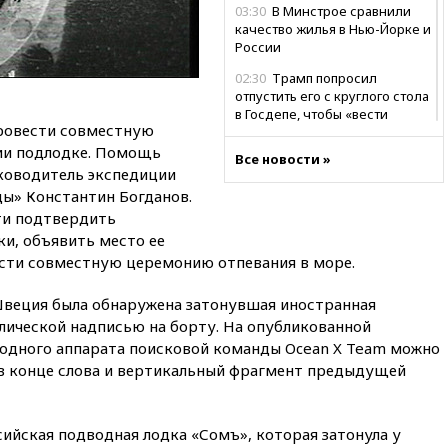
03:30
В Минстрое сравнили
качество жилья в Нью-Йорке и
России
02:30
Трамп попросил
отпустить его с круглого стола
в Госдепе, чтобы «вести
провести совместную
войну»
ии подлодке. Помощь
Все новости »
01:35
Мигрант погиб при
ководитель экспедиции
попытке попасть из Марокко в
ы» Константин Богданов.
Сеуту на параплане
ти подтвердить
00:30
FT: ЕС не готов принять в
и, объявить место ее
блок Украину из-за уровня
ести совместную церемонию отпевания в море.
коррупции
вчера, 23:35
Лукашенко
Швеция была обнаружена затонувшая иностранная
объяснил экономическую
лической надписью на борту. На опубликованной
выгоду безвизового режима с
водного аппарата поисковой команды Ocean X Team можно
ЕС
 в конце слова и вертикальный фрагмент предыдущей
вчера, 22:59
На башню
ресторана «Армения» в
Москве вернут утраченную
ийская подводная лодка «Сомъ», которая затонула у
скульптуру балерины