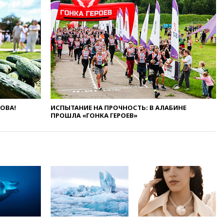
официальный визит в Сербию
вчера, 19:19
Россиянка
погибла во Французских
Альпах
вчера, 19:00
Открытое
горение на складе в Брянске
ликвидировано
вчера, 18:55
Минобороны
отчиталось об ударах по двум
украинским сухогрузам в
ЛОВА!
ИСПЫТАНИЕ НА ПРОЧНОСТЬ: В АЛАБИНЕ
Черном море
ПРОШЛА «ГОНКА ГЕРОЕВ»
вчера, 18:47
Школьники из РФ
стали абсолютными
чемпионами на олимпиаде по
ИИ
вчера, 18:39
Два человека
погибли в результате удара
ВСУ по многоэтажке в Керчи
вчера, 18:25
Беспилотник
атаковал турецкий сухогруз у