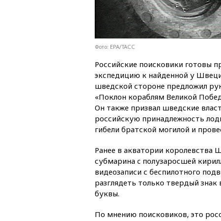
Фото: EPA/ТАСС
Российские поисковики готовы 
экспедицию к найденной у Швец
шведской стороне предложил ру
«Поклон кораблям Великой Побед
Он также призвал шведские влас
российскую принадлежность лодк
гибели братской могилой и пров
Ранее в акватории королевства 
субмарина c полузаросшей кирил
видеозаписи с беспилотного под
разглядеть только твердый знак
буквы.
По мнению поисковиков, это росс