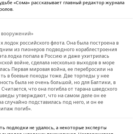
судьбе «Сома» рассказывает главный редактор журнала
вчера, 22:45
Литовец
ролов.
протаранил погранпункт при
попытке попасть в Россию
вчера, 22:28
Бессент
анонсировал скорое
т вооружений»
соглашение о прекращении
огня США и Ирана
х лодок российского флота. Она была построена в
 одним из пионеров подводного кораблестроения
вчера, 22:15
Три человека
та лодка попала в Россию и даже ухитрилась
получили ножевые ранения
нской войне, сделала несколько выходов в море
при нападении в Чехии
алась Первая мировая война, ее перебросили на
вчера, 22:00
Путин поручил
ить в боевые походы тоже. Две торпеды у нее
выделить средства на новые
ность была не очень большой, но для Балтики, в
РЛС для Белгородской
области
 Считается, что она погибла от тарана шведского
шведы утверждают, что на самом деле он ее
вчера, 21:56
The Atlantic: Маск
на случайно подставилась под него, и он ее
отказал Украине в
использовании Starlink для
кипаж погиб».
атак вглубь РФ
вчера, 21:35
После пожара на
ь подлодки не удалось, а некоторые эксперты
складе в Брянске возбудили
уголовное дело
у выводов шведских поисковиков. Настораживает