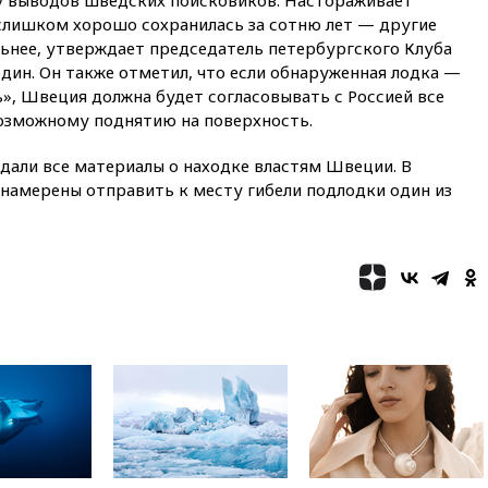
слишком хорошо сохранилась за сотню лет — другие
вчера, 21:26
Лидеры сборной
ьнее, утверждает председатель петербургского Клуба
РФ по гимнастике получили
официальный отказ в визах от
ин. Он также отметил, что если обнаруженная лодка —
Хорватии
», Швеция должна будет согласовывать с Россией все
возможному поднятию на поверхность.
вчера, 21:15
Пентагон
опубликовал 16 новых видео с
НЛО
дали все материалы о находке властям Швеции. В
амерены отправить к месту гибели подлодки один из
вчера, 21:00
На границе
Украины с Польшей скопилось
свыше 6,5 тысячи грузовиков
вчера, 20:53
Швыдкой:
«Интервидение» точно
пройдет в 2026 году
вчера, 20:45
ПВО за день
сбила еще 75 украинских
беспилотников над Россией
вчера, 20:35
Велосипедист
погиб при атаке FPV-дрона в
Белгородской области
вчера, 20:30
Лидию Невзорову