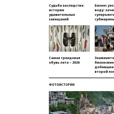
Судьба наследства:
Бизнес ух
истории
воду: заче
удивительных
суперъяхт
завещаний
субмарин
Самая трендовая
Знаменито
обувь лета – 2026
бизнесмен
добившиес
второй по
ФОТОИСТОРИИ