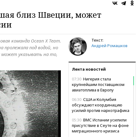
шая близ Швеции, может
сии
Текст:
овая команда Ocean X Team.
Андрей Ромашков
на пролежала под водой, но
у может указывать на то,
Лента новостей
07:30
Нигерия стала
крупнейшим поставщиком
авиатоплива в Европу
06:30
США и Колумбия
обсуждают координацию
усилий против наркотрафика
05:30
ВМС Испании усилили
присутствие в Сеуте на фоне
миграционного кризиса