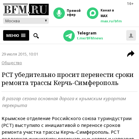
16+
Канал в
прямой
эфир
MAX
Москва
max.ru/bfm
Telegram
МЕНЮ
t.me/BFMnews
29 июля 2015, 10:01
Общество
РСТ убедительно просит перенести сроки
ремонта трассы Керчь-Симферополь
В разгар сезона основная дорога к крымским курортам
перекрыта
Крымское отделение Российского союза туриндустрии
(РСТ) выступило с инициативой о переносе сроков
ремонта участка трассы Керчь-Симферополь. РСТ
поддержал инициативу региональных коллег и направил