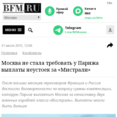
16+
Канал в
прямой
эфир
MAX
Москва
max.ru/bfm
Telegram
МЕНЮ
t.me/BFMnews
31 июля 2015, 12:06
Политика
Конфликты
Москва не стала требовать у Парижа
выплаты неустоек за «Мистрали»
После восьми месяцев переговоров Франция и Россия
достигли договоренности по вопросу суммы компенсации,
которую Париж выплатит Москве за непоставку двух
военных кораблей класса «Мистраль». Выплаты могли
быть больше