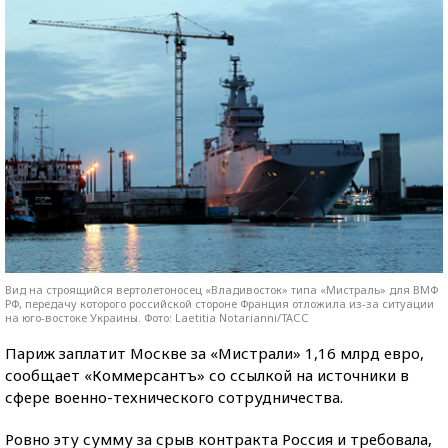
Вид на строящийся вертолетоносец «Владивосток» типа «Мистраль» для ВМФ
РФ, передачу которого российской стороне Франция отложила из-за ситуации
на юго-востоке Украины. Фото: Laetitia Notarianni/ТАСС
Париж заплатит Москве за «Мистрали» 1,16 млрд евро,
сообщает «Коммерсантъ» со ссылкой на источники в
сфере военно-технического сотрудничества.
Ровно эту сумму за срыв контракта Россия и требовала,