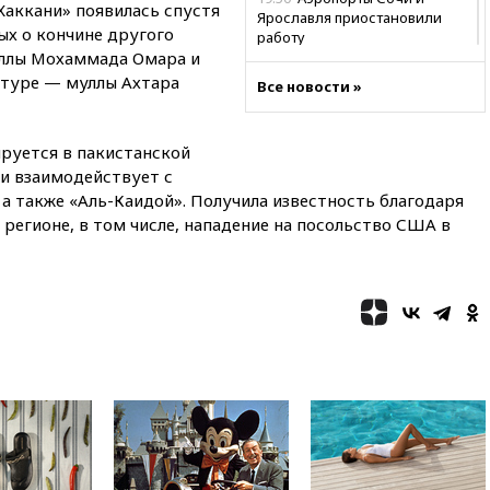
Хаккани» появилась спустя
Ярославля приостановили
ых о кончине другого
работу
уллы Мохаммада Омара и
19:35
WP: Трамп призвал
ктуре — муллы Ахтара
Все новости »
доноров-республиканцев
поддержать Вэнса на выборах
2028 года
ируется в пакистанской
19:20
Число ломбардов в РФ
и взаимодействует с
превысило максимум 2022
а также «Аль-Каидой». Получила известность благодаря
года
егионе, в том числе, нападение на посольство США в
19:15
Жуковский и аэропорт
Геленджика возобновили
работу
19:00
Путин уточнил порядок
присвоения воинских званий
добровольцам
18:50
Euractiv: восток
Финляндии приходит в упадок
без российских туристов
18:35
В Жуковском и
аэропорту Геленджика