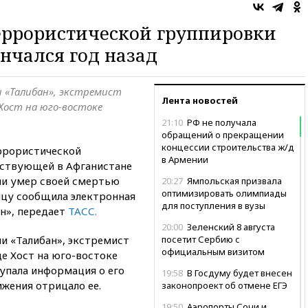
еррористической группировки
ончался год назад
 «Талибан», экстремист
Лента новостей
 Хост на юго-востоке
21:10
РФ не получала
обращений о прекращении
концессии строительства ж/д
ррористической
в Армении
йствующей в Афганистане
ни умер своей смертью
20:27
Ямпольская призвала
оптимизировать олимпиады
ницу сообщила электронная
для поступления в вузы
н», передает
ТАСС.
20:00
Зеленский 8 августа
и «Талибан», экстремист
посетит Сербию с
официальным визитом
е Хост на юго-востоке
упала информация о его
19:58
В Госдуму будет внесен
жения отрицало ее.
законопроект об отмене ЕГЭ
19:50
Аэропорты Сочи и