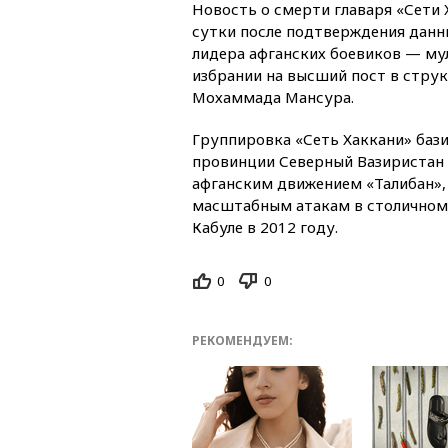
Новость о смерти главаря «Сети 
сутки после подтверждения данн
лидера афганских боевиков — м
избрании на высший пост в стру
Мохаммада Мансура.
Группировка «Сеть Хаккани» баз
провинции Северный Вазиристан 
афганским движением «Талибан», 
масштабным атакам в столичном р
Кабуле в 2012 году.
0
0
РЕКОМЕНДУЕМ: