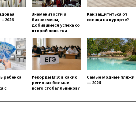
введены ограничения
18:21
Зюганов присоединился
ндовая
Знаменитости и
Как защититься от
к критике «Яблока»
 – 2026
бизнесмены,
солнца на курорте?
добившиеся успеха со
18:15
Четыре человека
второй попытки
пострадали при атаках ВСУ на
Белгородскую область
18:00
Совет мира выбрал
подрядчика для
строительства военной базы в
Газе
17:50
Миронов призвал снять
ть ребенка
Рекорды ЕГЭ: в каких
Самые модные пляжи
«Яблоко» с выборов в Госдуму
регионах больше
— 2026
17:45
Правительство получит
я с
всего стобалльников?
«золотую акцию» в
управлении аэропортом
Шереметьево
17:35
Шесть человек
пострадали при ударе ВСУ по
автобусу в Запорожской
области