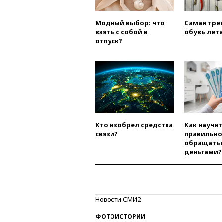
Модный выбор: что
Самая тре
взять с собой в
обувь лета
отпуск?
Кто изобрел средства
Как научи
связи?
правильно
обращатьс
деньгами?
Новости СМИ2
ФОТОИСТОРИИ