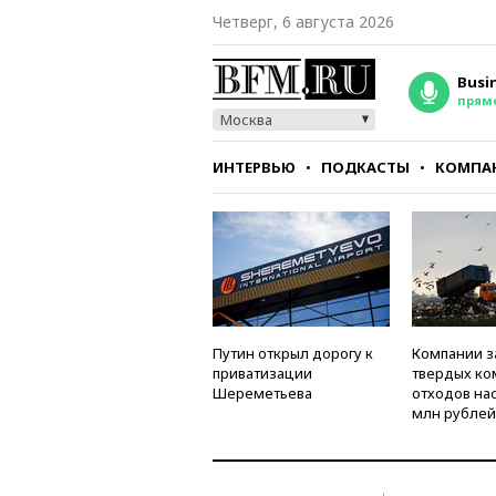
Четверг, 6 августа 2026
Busi
прям
Москва
ИНТЕРВЬЮ
ПОДКАСТЫ
КОМПА
СТИЛЬ
ТЕСТЫ
Путин открыл дорогу к
Компании з
приватизации
твердых к
Шереметьева
отходов на
млн рублей 