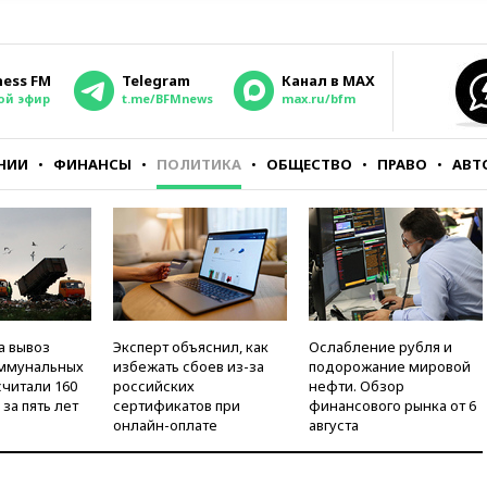
ness FM
Telegram
Канал в MAX
ой эфир
t.me/BFMnews
max.ru/bfm
НИИ
ФИНАНСЫ
ПОЛИТИКА
ОБЩЕСТВО
ПРАВО
АВТ
а вывоз
Эксперт объяснил, как
Ослабление рубля и
оммунальных
избежать сбоев из-за
подорожание мировой
считали 160
российских
нефти. Обзор
за пять лет
сертификатов при
финансового рынка от 6
онлайн-оплате
августа