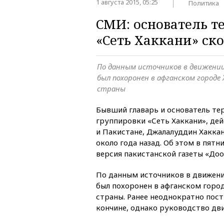
1 августа 2015, 05:25
Политика
СМИ: основатель т
«Сеть Хаккани» ск
По данным источников в движении
был похоронен в афганском городе
страны
Бывший главарь и основатель те
группировки «Сеть Хаккани», де
и Пакистане, Джалалуддин Хакка
около года назад. Об этом в пят
версия пакистанской газеты «Доо
По данным источников в движени
был похоронен в афганском город
страны. Ранее неоднократно пост
кончине, однако руководство дви