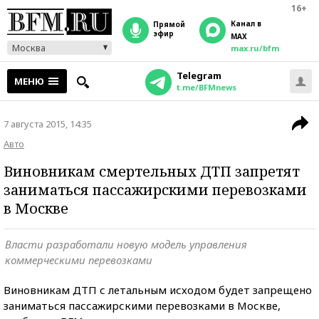
16+
Канал в
прямой
эфир
MAX
Москва
max.ru/bfm
Telegram
МЕНЮ
t.me/BFMnews
7 августа 2015, 14:35
Авто
Виновникам смертельных ДТП запретят
заниматься пассажирскими перевозками
в Москве
Власти разработали новую модель управления
коммерческими перевозками
Виновникам ДТП с летальным исходом будет запрещено
заниматься пассажирскими перевозками в Москве,