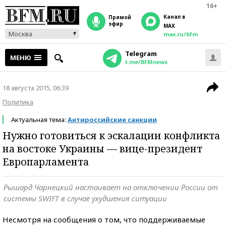
16+
Канал в
прямой
эфир
MAX
Москва
max.ru/bfm
Telegram
МЕНЮ
t.me/BFMnews
18 августа 2015, 06:39
Политика
Актуальная тема:
Антироссийские санкции
Нужно готовиться к эскалации конфликта
на востоке Украины — вице-президент
Европарламента
Рышард Чарнецкий настаивает на отключении России от
системы SWIFT в случае ухудшения ситуации
Несмотря на сообщения о том, что поддерживаемые