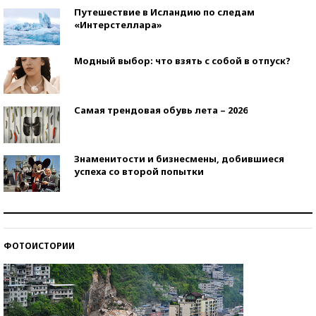
Путешествие в Исландию по следам
«Интерстеллара»
Модный выбор: что взять с собой в отпуск?
Самая трендовая обувь лета – 2026
Знаменитости и бизнесмены, добившиеся
успеха со второй попытки
Как защититься от солнца на курорте?
ФОТОИСТОРИИ
Кто изобрел средства связи?