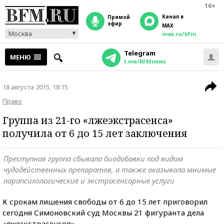
16+
Канал в
прямой
эфир
MAX
Москва
max.ru/bfm
Telegram
МЕНЮ
t.me/BFMnews
18 августа 2015, 18:15
Право
Группа из 21-го «лжеэкстрасенса»
получила от 6 до 15 лет заключения
Преступная группа сбывала биодобавки под видом
чудодейственных препаратов, а также оказывала мнимые
парапсихологические и экстрасенсорные услуги
К срокам лишения свободы от 6 до 15 лет приговорил
сегодня Симоновский суд Москвы 21 фигуранта дела
«лжеэкстрасенсов».