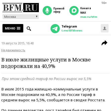
16+
Канал в
прямой
эфир
MAX
Москва
max.ru/bfm
Telegram
МЕНЮ
t.me/BFMnews
19 августа 2015, 16:40
Недвижимость
В июле жилищные услуги в Москве
подорожали на 40,9%
При этом средний тариф по России вырос на 5,5%
В июле 2015 года жилищно-коммунальные услуги в
Москве подорожали на 40,9%, а по России тариф в
среднем вырос на 5,5%, сообщается в сводке Росстата.
По данным ведомства, рост тарифов был отмечен во