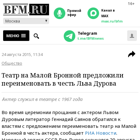
16+
Канал в
прямой
эфир
MAX
Москва
max.ru/bfm
Telegram
МЕНЮ
t.me/BFMnews
24 августа 2015, 11:34
Общество
Театр на Малой Бронной предложили
переименовать в честь Льва Дурова
Актер служил в театре с 1967 года
Во время церемонии прощания с актером Львом
Дуровым литератор Геннадий Саянов обратился к
властям с предложением переименовать театр на Малой
Бронной в честь актера, сообщает
РИА Новости
.
Народный артист СССР Лев Дуров скончался 20 августа