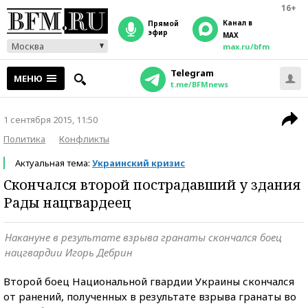
16+
Канал в
прямой
эфир
MAX
Москва
max.ru/bfm
Telegram
МЕНЮ
t.me/BFMnews
1 сентября 2015, 11:50
Политика
Конфликты
Актуальная тема:
Украинский кризис
Скончался второй пострадавший у здания
Рады нацгвардеец
Накануне в результате взрыва гранаты скончался боец
нацгвардии Игорь Дебрин
Второй боец Национальной гвардии Украины скончался
от ранений, полученных в результате взрыва гранаты во