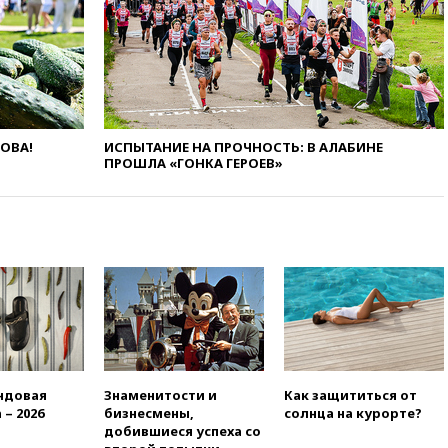
рекомендовать не посещать
Армению
вчера, 20:35
ПВО за день
сбила еще 281 украинский
беспилотник над Россией
вчера, 20:27
Ямпольская
ЛОВА!
ИСПЫТАНИЕ НА ПРОЧНОСТЬ: В АЛАБИНЕ
призвала оптимизировать
ПРОШЛА «ГОНКА ГЕРОЕВ»
олимпиады для поступления в
вузы
вчера, 20:15
Минтранс
предложил оплачивать
защиту дорог от БПЛА из
средств на ремонт
вчера, 20:00
Зеленский 8
августа посетит Сербию с
официальным визитом
вчера, 19:58
В Госдуму будет
внесен законопроект об
ндовая
Знаменитости и
Как защититься от
отмене ЕГЭ
 – 2026
бизнесмены,
солнца на курорте?
добившиеся успеха со
вчера, 19:50
Аэропорты Сочи и