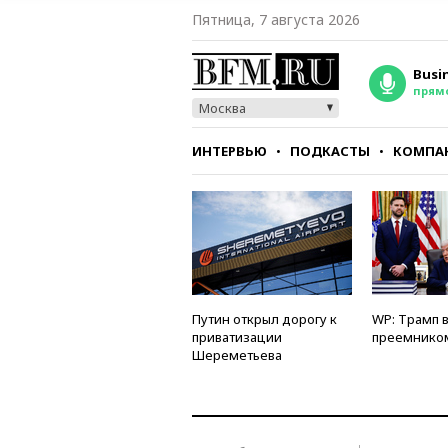
Пятница, 7 августа 2026
Busi
прям
Москва
ИНТЕРВЬЮ
ПОДКАСТЫ
КОМПА
СТИЛЬ
ТЕСТЫ
Путин открыл дорогу к
WP: Трамп 
приватизации
преемнико
Шереметьева