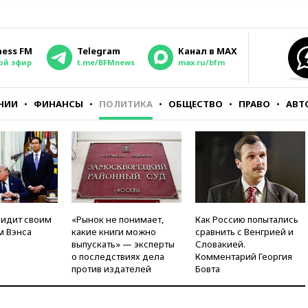
ness FM
Telegram
Канал в MAX
ой эфир
t.me/BFMnews
max.ru/bfm
НИИ
ФИНАНСЫ
ПОЛИТИКА
ОБЩЕСТВО
ПРАВО
АВТ
видит своим
«Рынок не понимает,
Как Россию попытались
м Вэнса
какие книги можно
сравнить с Венгрией и
выпускать» — эксперты
Словакией.
о последствиях дела
Комментарий Георгия
против издателей
Бовта