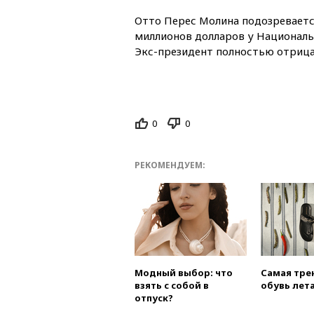
Отто Перес Молина подозревает
миллионов долларов у Националь
Экс-президент полностью отрица
0
0
РЕКОМЕНДУЕМ:
Модный выбор: что
Самая тре
взять с собой в
обувь лета
отпуск?