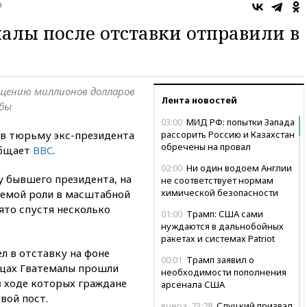
а
алы после отставки отправили в
ищению миллионов долларов
Лента новостей
жбы
03:00
МИД РФ: попытки Запада
в тюрьму экс-президента
рассорить Россию и Казахстан
обречены на провал
общает
BBC
.
02:00
Ни один водоем Англии
у бывшего президента, на
не соответствует нормам
химической безопасности
аемой роли в масштабной
ято спустя несколько
01:00
Трамп: США сами
нуждаются в дальнобойных
ракетах и системах Patriot
л в отставку на фоне
00:01
Трамп заявил о
ицах Гватемалы прошли
необходимости пополнения
в ходе которых граждане
арсенала США
вой пост.
вчера, 23:28
Слуцкий призвал