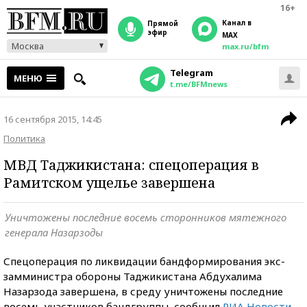
16+
Канал в
прямой
эфир
MAX
Москва
max.ru/bfm
Telegram
МЕНЮ
t.me/BFMnews
16 сентября 2015, 14:45
Политика
МВД Таджикистана: спецоперация в
Рамитском ущелье завершена
Уничтожены последние восемь сторонников мятежного
генерала Назарзоды
Спецоперация по ликвидации бандформирования экс-
замминистра обороны Таджикистана Абдухалима
Назарзода завершена, в среду уничтожены последние
восемь участников бандгруппы, сообщил
РИА Новости