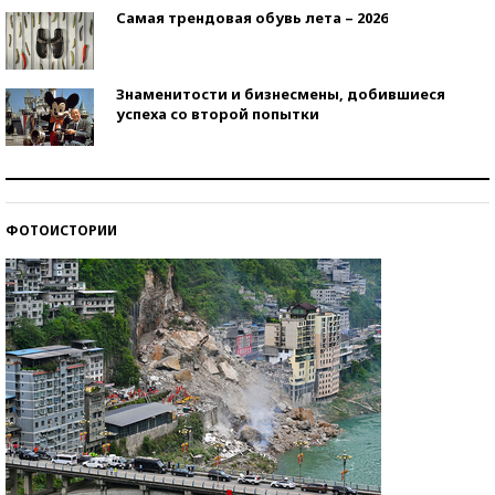
Самая трендовая обувь лета – 2026
Знаменитости и бизнесмены, добившиеся
успеха со второй попытки
Как защититься от солнца на курорте?
ФОТОИСТОРИИ
Кто изобрел средства связи?