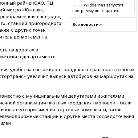
ронный рай» в ЮАО, ТЦ
13:57
Wildberries запустит
ций метро «Южная»,
программу по открытию
Преображенская площадь»,
партнерских хабов
рт», станций пригородного
Все новости »
13:53
Сенаторы Аргентины
кже у других точек
одобрили скандальный
итель департамента.
законопроект о частной
собственности
ть на дорогах и
13:36
ABC News: запасы
тметили в департаменте.
вооружений США достигли
крайне низкого уровня
ния удобства пассажиров городского транспорта в зонах
13:16
«Родина» просит
сгортранс» увеличит выпуск автобусов на маршрутах на
Верховный суд снять «Яблоко»
с выборов
13:11
Путин обсудил с
совместно с муниципальными депутатами и жителями
президентом ОАЭ ситуацию в
чечной организации платных городских парковок – были
Персидском заливе и на
аибольшего притяжения: торговые комплексы, бизнес-
Украине
железнодорожные станции и другие места сосредоточения
13:09
Суд обязал москвичку
илей.
выселить из квартиры
крокодила, лису и других
животных