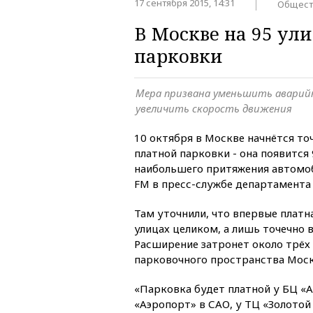
17 сентября 2015, 14:31
Общест
В Москве на 95 ул
парковки
Мера призвана уменьшить аварийн
увеличить скорость движения
10 октября в Москве начнётся т
платной парковки - она появится 
наибольшего притяжения автомоб
FM в пресс-службе департамента
Там уточнили, что впервые платн
улицах целиком, а лишь точечно 
Расширение затронет около трёх
парковочного пространства Мос
«Парковка будет платной у БЦ «А
«Аэропорт» в САО, у ТЦ «Золотой