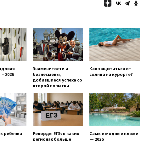
12:51
Россия планирует
запустить групповые
безвизовые турпоездки для
Вьетнама
12:36
Экспорт растворимого
кофе из России достиг
рекордных показателей
12:30
Российские войска
взяли под контроль село
Анискино в Харьковской
ндовая
Знаменитости и
Как защититься от
области
 – 2026
бизнесмены,
солнца на курорте?
добившиеся успеха со
12:15
Минцифры РФ не
второй попытки
планирует вводить
ограничения на доступ детей
в соцсети
11:58
Резаи: Иран не допустит
открытия второго маршрута в
Ормузском проливе
11:48
Жители Москвы и
ть ребенка
Рекорды ЕГЭ: в каких
Самые модные пляжи
Подмосковья сообщили о
регионах больше
— 2026