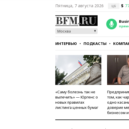
Пятница, 7 августа 2026
$
77
ЦБ
Busi
прям
Москва
ИНТЕРВЬЮ
ПОДКАСТЫ
КОМПА
СТИЛЬ
ТЕСТЫ
«Саму болезнь так не
Предприни
вылечить» — Юргенс о
том, как ча
новых правилах
одно касан
листинга ценных бумаг
доверие м
бизнесом и