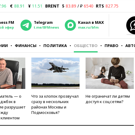
.96
€
88.91
¥
11.51
BRENT
$
83.89
/ ₽
6540
RTS
827.75
ness FM
Telegram
Канал в MAX
ой эфир
t.me/BFMnews
max.ru/bfm
НИИ
ФИНАНСЫ
ПОЛИТИКА
ОБЩЕСТВО
ПРАВО
АВТ
матель — о
Что за хлопок прозвучал
Не ограничат ли детям
рджбэк в
сразу в нескольких
доступ к соцсетям?
ие разрушает
районах Москвы и
ежду
Подмосковья?
 клиентом