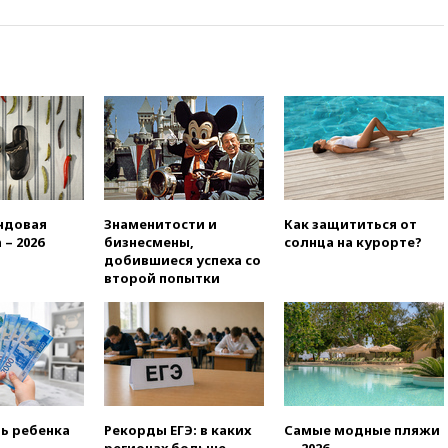
раздавать питьевую воду
бесплатно
10:41
Бывшая глава брокера
Mind Money Юлия Хандошко
признала свою вину
10:41
Пашинян: Армения
понимает невозможность
одновременного членства в
ЕС и ЕАЭС
10:21
ФСБ задержала более
ндовая
Знаменитости и
Как защититься от
20 сотрудников пунктов
 – 2026
бизнесмены,
солнца на курорте?
обмена криптовалюты в
добившиеся успеха со
«Москве-Сити»
второй попытки
10:13
Минтранс предлагает
тратить средства дорожных
фондов на защиту трасс от
БПЛА
09:56
Хакеры нашли
документы об ударах ВСУ по
нефтяным терминалам в
ть ребенка
Рекорды ЕГЭ: в каких
Самые модные пляжи
России