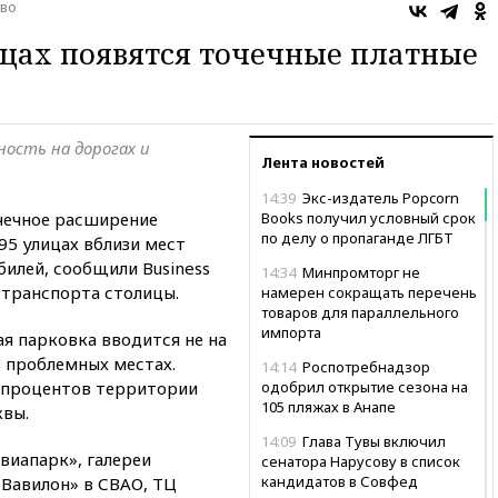
во
ицах появятся точечные платные
ость на дорогах и
Лента новостей
14:39
Экс-издатель Popcorn
очечное расширение
Books получил условный срок
по делу о пропаганде ЛГБТ
95 улицах вблизи мест
илей, сообщили Business
14:34
Минпромторг не
 транспорта столицы.
намерен сокращать перечень
товаров для параллельного
импорта
ая парковка вводится не на
в проблемных местах.
14:14
Роспотребнадзор
 процентов территории
одобрил открытие сезона на
105 пляжах в Анапе
квы.
14:09
Глава Тувы включил
виапарк», галереи
сенатора Нарусову в список
кандидатов в Совфед
 Вавилон» в СВАО, ТЦ