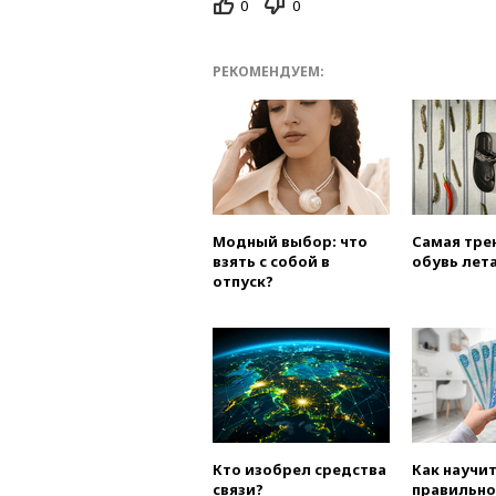
0
0
РЕКОМЕНДУЕМ:
Модный выбор: что
Самая тре
взять с собой в
обувь лета
отпуск?
Кто изобрел средства
Как научи
связи?
правильно