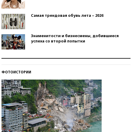
Самая трендовая обувь лета – 2026
Знаменитости и бизнесмены, добившиеся
успеха со второй попытки
Как защититься от солнца на курорте?
ФОТОИСТОРИИ
Кто изобрел средства связи?