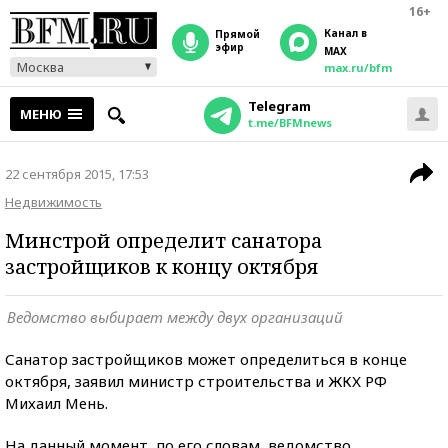
16+
Канал в
прямой
эфир
MAX
Москва
max.ru/bfm
Telegram
МЕНЮ
t.me/BFMnews
22 сентября 2015, 17:53
Недвижимость
Минстрой определит санатора
застройщиков к концу октября
Ведомство выбирает между двух организаций
Санатор застройщиков может определиться в конце
октября, заявил министр строительства и ЖКХ РФ
Михаил Мень.
На данный момент, по его словам, ведомство