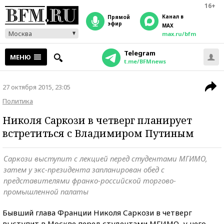
16+
Канал в
прямой
эфир
MAX
Москва
max.ru/bfm
Telegram
МЕНЮ
t.me/BFMnews
27 октября 2015, 23:05
Политика
Николя Саркози в четверг планирует
встретиться с Владимиром Путиным
Саркози выступит с лекцией перед студентами МГИМО,
затем у экс-президента запланирован обед с
представителями франко-российской торгово-
промышленной палаты
Бывший глава Франции Николя Саркози в четверг
выступит в Москве перед студентами МГИМО, у него