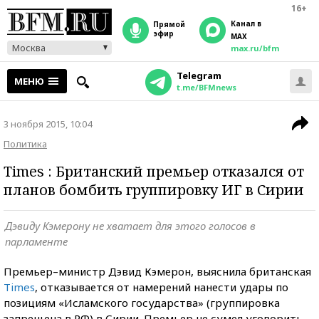
16+
Канал в
прямой
эфир
MAX
Москва
max.ru/bfm
Telegram
МЕНЮ
t.me/BFMnews
3 ноября 2015, 10:04
Политика
Times : Британский премьер отказался от
планов бомбить группировку ИГ в Сирии
Дэвиду Кэмерону не хватает для этого голосов в
парламенте
Премьер–министр Дэвид Кэмерон, выяснила британская
Times
, отказывается от намерений нанести удары по
позициям «Исламского государства» (группировка
запрещена в РФ) в Сирии. Премьер не сумел уговорить