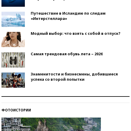
Путешествие в Исландию по следам
«Интерстеллара»
Модный выбор: что взять с собой в отпуск?
Самая трендовая обувь лета – 2026
Знаменитости и бизнесмены, добившиеся
успеха со второй попытки
Как защититься от солнца на курорте?
ФОТОИСТОРИИ
Кто изобрел средства связи?