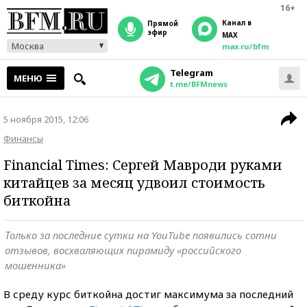
16+
Канал в
прямой
эфир
MAX
Москва
max.ru/bfm
Telegram
МЕНЮ
t.me/BFMnews
5 ноября 2015, 12:06
Финансы
Financial Times: Сергей Мавроди руками
китайцев за месяц удвоил стоимость
биткойна
Только за последние сутки на YouTube появились сотни
отзывов, восхваляющих пирамиду «российского
мошенника»
В среду курс биткойна достиг максимума за последний