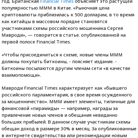
год. Британская
Financial Times
объясняет это растущей
популярностью МММ в Китае. «Рыночная цена
криптовалюты приблизилась к 500 долларам, в то время
как китайцы в массовом порядке становятся
участниками схемы российского мошенника Сергея
Мавроди», — говорится в статье. опубликованной на
первой полосе Financial Times.
«Чтобы присоединиться к схеме, новые члены МММ
должны покупать биткоины, - поясняет издание. -
Биткоины посылаются другим членам сети «в качестве
взаимопомощи».
Мавроди Financial Times характеризует как «бывшего
российского парламентария, в свое время осужденного
за мошенничество». МММ имеет элементы, типичные для
финансовой «пирамиды» — например, награды за
привлечение новых членов и обещания невиданно
больших прибылей. В данном случае участникам схемы
обещан доход в размере 30% в месяц. За опубликованные
в интернете свидетельства или рекомендации новым