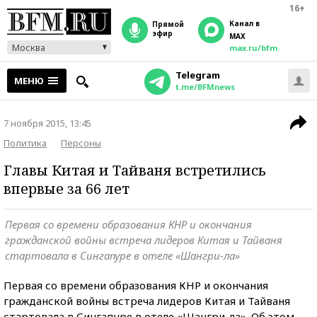
16+
Канал в
прямой
эфир
MAX
Москва
max.ru/bfm
Telegram
МЕНЮ
t.me/BFMnews
7 ноября 2015, 13:45
Политика
Персоны
Главы Китая и Тайваня встретились
впервые за 66 лет
Первая со времени образования КНР и окончания
гражданской войны встреча лидеров Китая и Тайваня
стартовала в Сингапуре в отеле «Шангри-ла»
Первая со времени образования КНР и окончания
гражданской войны встреча лидеров Китая и Тайваня
стартовала в Сингапуре в отеле «Шангри-ла». Об этом