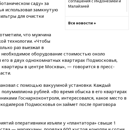
соглашения с Индонезией и
ботаническом саду» за
Малайзией
лья использовал замкнутую
11:04
«Ведомости»: на партию
фильтры для очистки
«Яблоко» ополчились
Все новости »
конкуренты
отметили, что мужчина
10:59
Торговые центры и кафе
в России могут обязать
ой технологии. «Чтобы
раздавать питьевую воду
олько раз выезжал в
бесплатно
е необходимое оборудование стоимостью около
10:41
Бывшая глава брокера
л его в двух однокомнатных квартирах Подмосковья,
Mind Money Юлия Хандошко
 квартиры в центре Москвы», — говорится в пресс-
признала свою вину
асти.
10:41
Пашинян: Армения
понимает невозможность
паковал с помощью вакуумной установки. Каждый
одновременного членства в
полумиллиона рублей. «Во время обыска в его квартирах
ЕС и ЕАЭС
никами Госнаркоконтроля, интересовался, какое место в
10:21
ФСБ задержала более
кодилеров Подмосковья он займет после приговора
20 сотрудников пунктов
обмена криптовалюты в
«Москве-Сити»
риятий оперативники изъяли у «плантатора» свыше 1
10:13
Минтранс предлагает
ства — марихуаны, порядка 600 кустов конопли и сотни