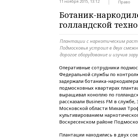
11 ноября 2015, 13:12
Право
Ботаник-наркодил
голландской техн
Плантации с наркотическим раст
Подмосковья устроил в двух смежн
дорогое оборудование и изучив за
Оперативные сотрудники подмос
Федеральной службы по контрол
задержали ботаника-наркодилера
подмосковных квартирах плантац
выращивал коноплю по голландск
рассказали Business
FM
в службе, 
Московской области Михаил Тро
культивированием наркотическог
Воскресенском районе Подмоско
Плантации находились в двух со