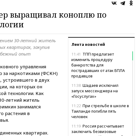
ер выращивал коноплю по
ологии
ением 30-летний житель
Лента новостей
ых квартирах, закупив
рубежный опыт
11:41
ТПП предлагает
изменить процедуру
банкротства для
ковного управления
пострадавших от атак БПЛА
ю за наркотиками (ФСКН)
продавцов
, устроившего в двух
11:38
Шадаев исключил
ии, на которых он
запуск мессенджера на
ой технологии. Как
«Госуслугах»
30-летний житель
11:22
При стрельбе в школе в
фимкин занимался
Таиланде погибли пять
о растения в
человек
вья.
11:19
Россия рассчитывает
заключить безвизовые
единенных квартирах.