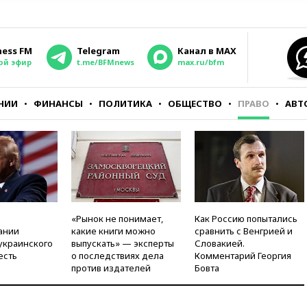
ness FM
Telegram
Канал в MAX
ой эфир
t.me/BFMnews
max.ru/bfm
НИИ
ФИНАНСЫ
ПОЛИТИКА
ОБЩЕСТВО
ПРАВО
АВТ
«Рынок не понимает,
Как Россию попытались
ании
какие книги можно
сравнить с Венгрией и
украинского
выпускать» — эксперты
Словакией.
есть
о последствиях дела
Комментарий Георгия
против издателей
Бовта