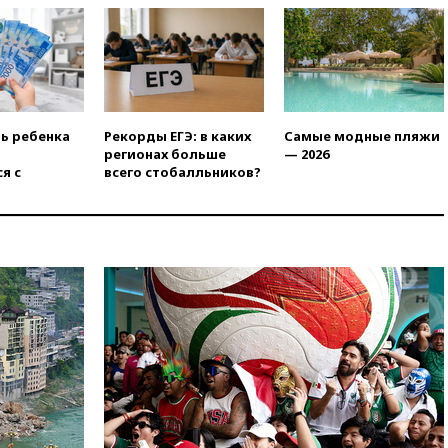
вчера, 22:55
В Москве в
пятницу ожидаются ливни
вчера, 22:35
Винисиус
продлил контракт с «Реалом»
до 2032 года
ть ребенка
Рекорды ЕГЭ: в каких
Самые модные пляжи
вчера, 22:28
Отказаться от
регионах больше
— 2026
российского гражданства
я с
всего стобалльников?
станет значительно дороже
вчера, 22:20
Путин назвал 76-ю
гвардейскую десантно-
штурмовую дивизию
легендарной
вчера, 22:15
Путин заслушал
доклад о ситуации на
добропольском направлении
вчера, 21:58
Генпрокуратура
признала нежелательным в
РФ американский Human
Rights Foundation