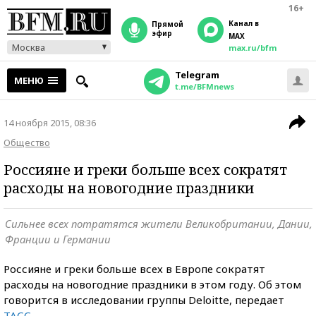
16+
Канал в
прямой
эфир
MAX
Москва
max.ru/bfm
Telegram
МЕНЮ
t.me/BFMnews
14 ноября 2015, 08:36
Общество
Россияне и греки больше всех сократят
расходы на новогодние праздники
Сильнее всех потратятся жители Великобритании, Дании,
Франции и Германии
Россияне и греки больше всех в Европе сократят
расходы на новогодние праздники в этом году. Об этом
говорится в исследовании группы Deloitte, передает
ТАСС
.