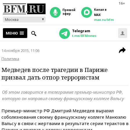
16+
Канал в
прямой
эфир
MAX
Москва
max.ru/bfm
Telegram
МЕНЮ
t.me/BFMnews
14 ноября 2015, 11:06
Политика
Медведев после трагедии в Париже
призвал дать отпор террористам
Об этом говорится в телеграмме премьер-министра РФ,
которую он направил своему французскому коллеге Вальсу
Премьер-министр РФ Дмитрий Медведев выразил
соболезнования своему французскому коллеге Манюэлю
Вальсу в связи с жертвами в результате серии терактов в
Париже и призвал к отпору террористам.