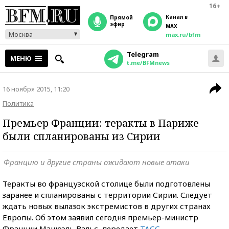
16+
Канал в
прямой
эфир
MAX
Москва
max.ru/bfm
Telegram
МЕНЮ
t.me/BFMnews
16 ноября 2015, 11:20
Политика
Премьер Франции: теракты в Париже
были спланированы из Сирии
Францию и другие страны ожидают новые атаки
Теракты во французской столице были подготовлены
заранее и спланированы с территории Сирии.
Следует
ждать новых вылазок экстремистов в других странах
Европы. Об этом заявил сегодня премьер-министр
Франции Манюэль Вальс, передает
ТАСС
.