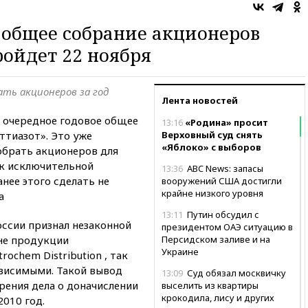
 общее собрание акционеров
ройдет 22 ноября
ть акционеров за год
Лента новостей
о очередное годовое общее
13:16
«Родина» просит
ттиазот». Это уже
Верховный суд снять
«Яблоко» с выборов
обрать акционеров для
к исключительной
13:36
ABC News: запасы
нее этого сделать не
вооружений США достигли
крайне низкого уровня
а
13:11
Путин обсудил с
оссии признал незаконной
президентом ОАЭ ситуацию в
не продукции
Персидском заливе и на
Украине
ochem Distribution , так
висимыми. Такой вывод
13:09
Суд обязал москвичку
рения дела о доначислении
выселить из квартиры
крокодила, лису и других
2010 год.