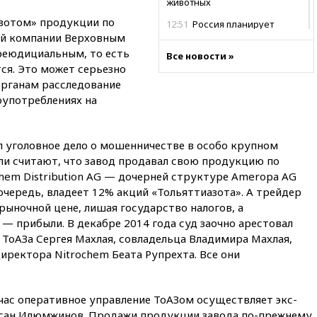
животных
зотом» продукции по
12:51
Россия планирует
ой компании Верховным
запустить групповые
безвизовые турпоездки для
реюдициальным, то есть
Все новости »
Вьетнама
ся. Это может серьезно
органам расследование
12:36
Экспорт растворимого
кофе из России достиг
оупотреблениях на
рекордных показателей
12:30
Российские войска
л уголовное дело о мошенничестве в особо крупном
взяли под контроль село
Анискино в Харьковской
ли считают, что завод продавал свою продукцию по
области
hem Distribution AG — дочерней структуре Ameropa AG
очередь, владеет 12% акций «Тольяттиазота». А трейдер
12:15
Минцифры РФ не
планирует вводить
ыночной цене, лишая государство налогов, а
ограничения на доступ детей
— прибыли. В декабре 2014 года суд заочно арестовал
в соцсети
 ТоАЗа Сергея Махлая, совладельца Владимира Махлая,
11:58
Резаи: Иран не допустит
иректора Nitrochem Беата Рупрехта. Все они
открытия второго маршрута в
Ормузском проливе
ас оперативное управление ТоАЗом осуществляет экс-
11:48
Жители Москвы и
Подмосковья сообщили о
рсан Илюмжинов. Продажи продукции завода по-прежнему