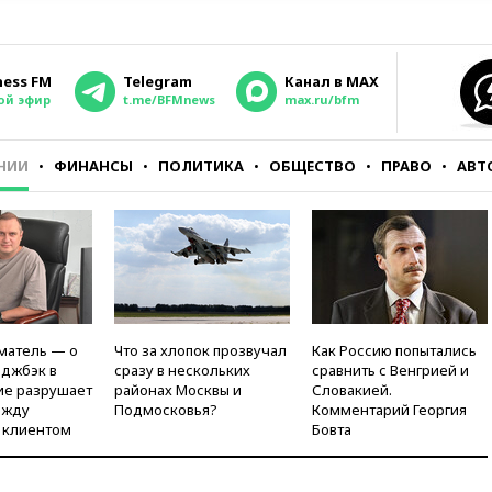
ness FM
Telegram
Канал в MAX
ой эфир
t.me/BFMnews
max.ru/bfm
НИИ
ФИНАНСЫ
ПОЛИТИКА
ОБЩЕСТВО
ПРАВО
АВТ
матель — о
Что за хлопок прозвучал
Как Россию попытались
рджбэк в
сразу в нескольких
сравнить с Венгрией и
ие разрушает
районах Москвы и
Словакией.
ежду
Подмосковья?
Комментарий Георгия
 клиентом
Бовта