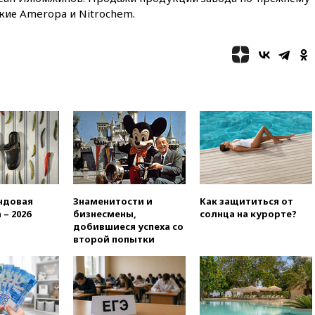
громких взрывах
ие Ameropa и Nitrochem.
11:41
ТПП предлагает
изменить процедуру
банкротства для
пострадавших от атак БПЛА
продавцов
11:38
Шадаев исключил
запуск мессенджера на
«Госуслугах»
11:22
При стрельбе в школе в
Таиланде погибли пять
человек
11:19
Россия рассчитывает
ндовая
Знаменитости и
Как защититься от
заключить безвизовые
 – 2026
бизнесмены,
солнца на курорте?
соглашения с Индонезией и
добившиеся успеха со
Малайзией
второй попытки
11:04
«Ведомости»: на партию
«Яблоко» ополчились
конкуренты
10:59
Торговые центры и кафе