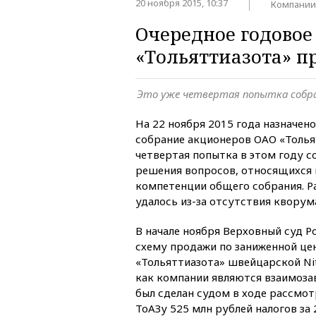
20 ноября 2015, 10:37
Компании
Очередное годовое
«Тольяттиазота» п
Это уже четвертая попытка собра
На 22 ноября 2015 года назначен
собрание акционеров ОАО «Толья
четвертая попытка в этом году с
решения вопросов, относящихся 
компетенции общего собрания. Ра
удалось из-за отсутствия кворум
В начале ноября Верховный суд Р
схему продажи по заниженной це
«Тольяттиазота» швейцарской Nitr
как компании являются взаимоза
был сделан судом в ходе рассмот
ТоАЗу 525 млн рублей налогов за 