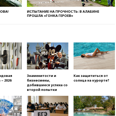
09:49
WSJ: Трамп «сходит с
ЛОВА!
ИСПЫТАНИЕ НА ПРОЧНОСТЬ: В АЛАБИНЕ
ума» из-за сообщений в СМИ
ПРОШЛА «ГОНКА ГЕРОЕВ»
об истощении боеприпасов у
США
09:36
Исландия и Черногория
в 2028 году могут войти в
состав Евросоюза
09:18
Пашинян сообщил о
приверженности Армении
основополагающим
принципам ЕАЭС
09:06
Гендиректора
удмуртской «Ижавиа»
ндовая
Знаменитости и
Как защититься от
попросили уволиться
 – 2026
бизнесмены,
солнца на курорте?
добившиеся успеха со
08:51
Осужденный в России
второй попытки
американец Гилман
находится при смерти
08:22
В Екатеринбурге
атакован склад Wildberries
07:52
В Таиланде ученик