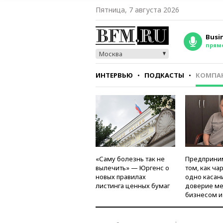
Пятница, 7 августа 2026
Busi
прям
Москва
ИНТЕРВЬЮ
ПОДКАСТЫ
КОМПА
СТИЛЬ
ТЕСТЫ
«Саму болезнь так не
Предприни
вылечить» — Юргенс о
том, как ча
новых правилах
одно касан
листинга ценных бумаг
доверие м
бизнесом и