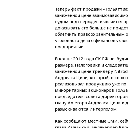
Теперь факт продажи «Тольяттиа
заниженной цене взаимозависим
судом подтвержден и является п
доказывать его больше не придет
облегчить правоохранительным 
уголовного дела о финансовых зл
предприятии.
В конце 2012 года СК РФ возбуди
размере. Налоговики и следовате
заниженной цене трейдеру Nitroc
Андреаса Циви, который, в свою 
реализовывал продукцию уже по р
миноритарных акционеров ТоАЗа 
председателя совета директоров
главу Ameropa Андреаса Циви и д
разыскиваются Интерполом.
Как сообщают местные СМИ, сейч
глава Калмыкии, миллиардер Ки