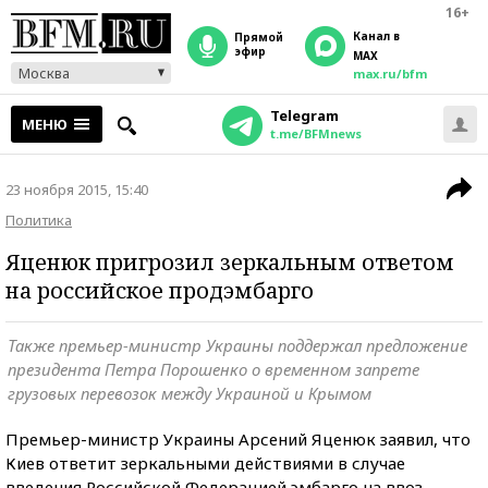
16+
Канал в
прямой
эфир
MAX
Москва
max.ru/bfm
Telegram
МЕНЮ
t.me/BFMnews
23 ноября 2015, 15:40
Политика
Яценюк пригрозил зеркальным ответом
на российское продэмбарго
Также премьер-министр Украины поддержал предложение
президента Петра Порошенко о временном запрете
грузовых перевозок между Украиной и Крымом
Премьер-министр Украины Арсений Яценюк заявил, что
Киев ответит зеркальными действиями в случае
введения Российской Федерацией эмбарго на ввоз