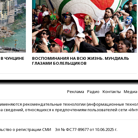
горение на складе в Брянске
ликвидировано
вчера, 18:55
Минобороны
отчиталось об ударах по двум
украинским сухогрузам в
Черном море
вчера, 18:47
Школьники из РФ
стали абсолютными
чемпионами на олимпиаде по
В ЧУНЦИНЕ
ВОСПОМИНАНИЯ НА ВСЮ ЖИЗНЬ. МУНДИАЛЬ
ИИ
ГЛАЗАМИ БОЛЕЛЬЩИКОВ
вчера, 18:39
Два человека
погибли в результате удара
ВСУ по многоэтажке в Керчи
Реклама
Радио
Контакты
Медиа-
вчера, 18:25
Беспилотник
атаковал турецкий сухогруз у
побережья Новороссийска
рименяются рекомендательные технологии (информационные техно
за сведений, относящихся к предпочтениям пользователей сети «Ин
вчера, 18:18
Товарооборот
Китая и России вырос в этом
году более чем на четверть
ьство о регистрации СМИ
Эл № ФС77-89677 от 10.06.2025 г.
вчера, 17:55
Мужчина получил