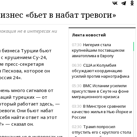
изнес «бьет в набат тревоги»
вокация не в интересах ни
Лента новостей
07:30
Нигерия стала
 бизнеса Турции бьют
крупнейшим поставщиком
авиатоплива в Европу
 с крушением Су-24,
ие пресс-секретаря
06:30
США и Колумбия
 Пескова, которое он
обсуждают координацию
усилий против наркотрафика
ссия 24».
05:30
ВМС Испании усилили
чень много сигналов от
присутствие в Сеуте на фоне
заций турецких — от
миграционного кризиса
оторый работает здесь, —
03:30
В Минстрое сравнили
ревоги. Они бьют набат
качество жилья в Нью-Йорке и
 себя найти ответ на этот
России
?» — сказал он.
02:30
Трамп попросил
отпустить его с круглого стола
овокация не в интересах ни