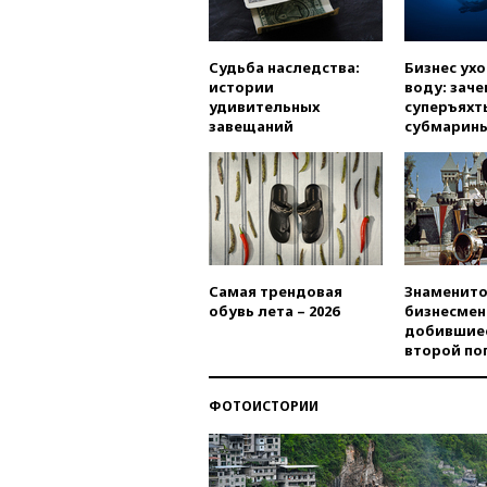
Судьба наследства:
Бизнес ух
истории
воду: заче
удивительных
суперъяхт
завещаний
субмарин
Самая трендовая
Знаменито
обувь лета – 2026
бизнесмен
добившиес
второй по
ФОТОИСТОРИИ