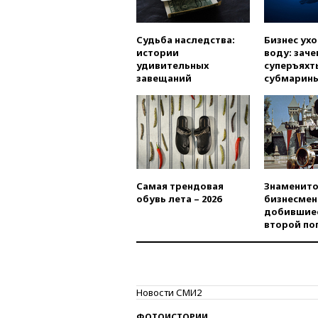
Судьба наследства:
Бизнес ух
истории
воду: заче
удивительных
суперъяхт
завещаний
субмарин
Самая трендовая
Знаменито
обувь лета – 2026
бизнесмен
добившиес
второй по
Новости СМИ2
ФОТОИСТОРИИ