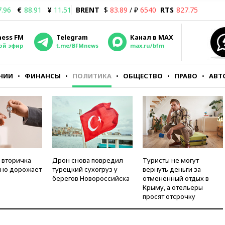
7.96
€
88.91
¥
11.51
BRENT
$
83.89
/ ₽
6540
RTS
827.75
ness FM
Telegram
Канал в MAX
ой эфир
t.me/BFMnews
max.ru/bfm
НИИ
ФИНАНСЫ
ПОЛИТИКА
ОБЩЕСТВО
ПРАВО
АВТ
 вторичка
Дрон снова повредил
Туристы не могут
но дорожает
турецкий сухогруз у
вернуть деньги за
берегов Новороссийска
отмененный отдых в
Крыму, а отельеры
просят отсрочку