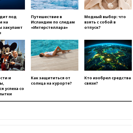
соглашение о прекращении
огня США и Ирана
одит под
Путешествие в
Модный выбор: что
вчера, 22:15
Три человека
м на
Исландию по следам
взять с собой в
получили ножевые ранения
ы закупают
«Интерстеллара»
отпуск?
при нападении в Чехии
ы
вчера, 22:00
Путин поручил
выделить средства на новые
РЛС для Белгородской
области
вчера, 21:56
The Atlantic: Маск
отказал Украине в
использовании Starlink для
сти и
Как защититься от
Кто изобрел средства
атак вглубь РФ
ы,
солнца на курорте?
связи?
вчера, 21:35
После пожара на
я успеха со
складе в Брянске возбудили
пытки
уголовное дело
вчера, 21:26
Лидеры сборной
РФ по гимнастике получили
официальный отказ в визах от
Хорватии
вчера, 21:15
Пентагон