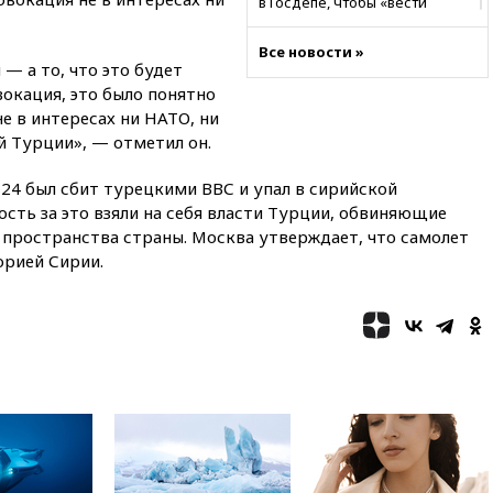
в Госдепе, чтобы «вести
войну»
Все новости »
01:35
Мигрант погиб при
— а то, что это будет
попытке попасть из Марокко в
окация, это было понятно
Сеуту на параплане
не в интересах ни НАТО, ни
00:30
FT: ЕС не готов принять в
й Турции», — отметил он.
блок Украину из-за уровня
коррупции
4 был сбит турецкими ВВС и упал в сирийской
вчера, 23:35
Лукашенко
сть за это взяли на себя власти Турции, обвиняющие
объяснил экономическую
пространства страны. Москва утверждает, что самолет
выгоду безвизового режима с
орией Сирии.
ЕС
вчера, 22:59
На башню
ресторана «Армения» в
Москве вернут утраченную
скульптуру балерины
вчера, 22:45
Литовец
протаранил погранпункт при
попытке попасть в Россию
вчера, 22:28
Бессент
анонсировал скорое