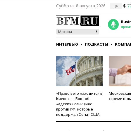
Суббота, 8 августа 2026
$
7
ЦБ
Busi
прям
Москва
ИНТЕРВЬЮ
ПОДКАСТЫ
КОМПА
СТИЛЬ
ТЕСТЫ
«Право вето находится в
Московская
Киеве» — Бовт об
стремитель
«адских» санкциях
против РФ, которые
поддержал Сенат США