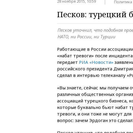
28 ноября 2015, 10:59
Политика
Песков: турецкий б
Песков уточнил, что подобная про
НАТО, ни России, ни Турции
Работающие в России ассоциации
«набат тревоги» после инцидента
передает
РИА «Новости»
заявлен
российского президента Дмитрия
сделал в интервью телеканалу «Ро
«Вы знаете, сейчас мы получаем о
различных общественных органи
ассоциаций турецкого бизнеса, к
которые буквально бьют набат т
тревоги, и они тоже не могут для
вопрос: зачем Эрдоган это сделал
Песков уточнил, что подобная пр