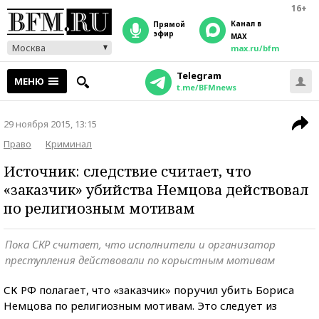
16+
Канал в
прямой
эфир
MAX
Москва
max.ru/bfm
Telegram
МЕНЮ
t.me/BFMnews
29 ноября 2015, 13:15
Право
Криминал
Источник: следствие считает, что
«заказчик» убийства Немцова действовал
по религиозным мотивам
Пока СКР считает, что исполнители и организатор
преступления действовали по корыстным мотивам
СК РФ полагает, что «заказчик» поручил убить Бориса
Немцова по религиозным мотивам. Это следует из