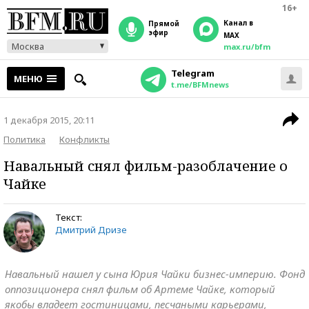
16+
Канал в
прямой
эфир
MAX
Москва
max.ru/bfm
Telegram
МЕНЮ
t.me/BFMnews
1 декабря 2015, 20:11
Политика
Конфликты
Навальный снял фильм-разоблачение о
Чайке
Текст:
Дмитрий Дризе
Навальный нашел у сына Юрия Чайки бизнес-империю. Фонд
оппозиционера снял фильм об Артеме Чайке, который
якобы владеет гостиницами, песчаными карьерами,