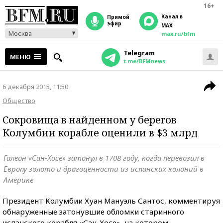
16+
Канал в
прямой
эфир
MAX
Москва
max.ru/bfm
Telegram
МЕНЮ
t.me/BFMnews
6 декабря 2015, 11:50
Общество
Сокровища в найденном у берегов
Колумбии корабле оценили в $3 млрд
Галеон «Сан-Хосе» затонул в 1708 году, когда перевозил в
Европу золото и драгоценности из испанских колоний в
Америке
Президент Колумбии Хуан Мануэль Сантос, комментируя
обнаруженные затонувшие обломки старинного
испанского корабля «Сан-Хосе», на котором