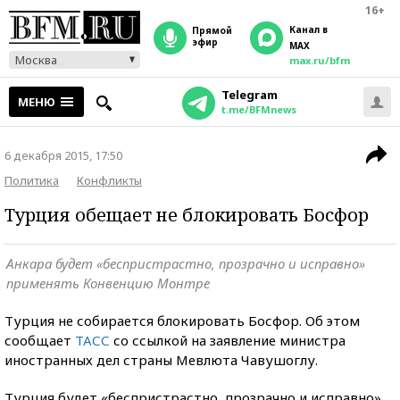
16+
Канал в
прямой
эфир
MAX
Москва
max.ru/bfm
Telegram
МЕНЮ
t.me/BFMnews
6 декабря 2015, 17:50
Политика
Конфликты
Турция обещает не блокировать Босфор
Анкара будет «беспристрастно, прозрачно и исправно»
применять Конвенцию Монтре
Турция не собирается блокировать Босфор. Об этом
сообщает
ТАСС
со ссылкой на заявление министра
иностранных дел страны Мевлюта Чавушоглу.
Турция будет «беспристрастно, прозрачно и исправно»