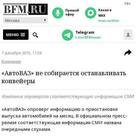
16+
Канал в
прямой
эфир
MAX
Москва
max.ru/bfm
Telegram
МЕНЮ
t.me/BFMnews
7 декабря 2015, 11:59
Компании
«АвтоВАЗ» не собирается останавливать
конвейеры
Компания опровергла соответствующую информацию СМИ
«АвтоВАЗ» опроверг информацию о приостановке
выпуска автомобилей на месяц. В официальном пресс-
релизе соответствующая информация СМИ названа
очередными слухами.