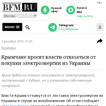
16+
Канал в
прямой
эфир
MAX
Москва
max.ru/bfm
Telegram
МЕНЮ
t.me/BFMnews
7 декабря 2015, 21:25
Политика
Крымчане просят власти отказаться от
покупки электроэнергии из Украины
Крым будет не только пользоваться электроэнергией,
поступающей с Кубани, но и развивать собственную
генерацию
Власти Крыма откажутся от поставок электроэнергии из
Украины в случае их возобновления. Об этом сообщает
«
Крыминформ»
со ссылкой на главу Республики Крым