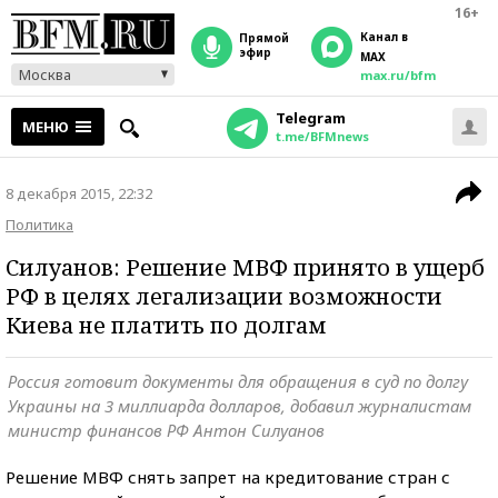
16+
Канал в
прямой
эфир
MAX
Москва
max.ru/bfm
Telegram
МЕНЮ
t.me/BFMnews
8 декабря 2015, 22:32
Политика
Силуанов: Решение МВФ принято в ущерб
РФ в целях легализации возможности
Киева не платить по долгам
Россия готовит документы для обращения в суд по долгу
Украины на 3 миллиарда долларов, добавил журналистам
министр финансов РФ Антон Силуанов
Решение МВФ снять запрет на кредитование стран с