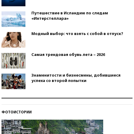
Путешествие в Исландию по следам
«Интерстеллара»
Модный выбор: что взять с собой в отпуск?
Самая трендовая обувь лета – 2026
Знаменитости и бизнесмены, добившиеся
успеха со второй попытки
Как защититься от солнца на курорте?
ФОТОИСТОРИИ
Кто изобрел средства связи?