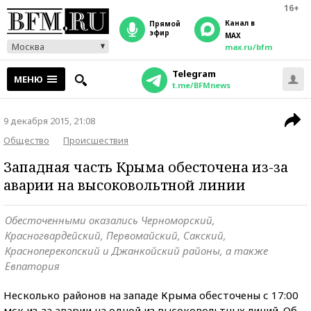
16+
Канал в
прямой
эфир
MAX
Москва
max.ru/bfm
Telegram
МЕНЮ
t.me/BFMnews
9 декабря 2015, 21:08
Общество
Происшествия
Западная часть Крыма обесточена из-за
аварии на высоковольтной линии
Обесточенными оказались Черноморский,
Красногвардейский, Первомайский, Сакский,
Красноперекопский и Джанкойский районы, а также
Евпатория
Несколько районов на западе Крыма обесточены с 17:00
мск из-за аварии на одной из высоковольтных линий. Об