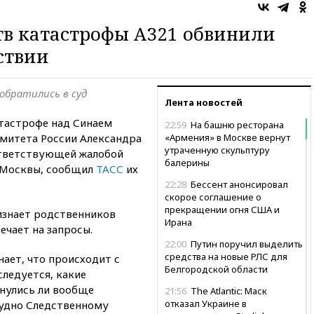
тв катастрофы A321 обвинили
ствии
обратились в суд
Лента новостей
тастрофе над Синаем
22:59
На башню ресторана
омитета России Александра
«Армения» в Москве вернут
утраченную скульптуру
ответствующей жалобой
балерины
д Москвы, сообщил
ТАСС
их
22:28
Бессент анонсировал
скорое соглашение о
прекращении огня США и
изнает родственников
Ирана
чает на запросы.
22:00
Путин поручил выделить
средства на новые РЛС для
нает, что происходит с
Белгородской области
следуется, какие
нулись ли вообще
21:56
The Atlantic: Маск
отказал Украине в
судно Следственному