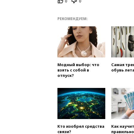
0
0
РЕКОМЕНДУЕМ:
Модный выбор: что
Самая тре
взять с собой в
обувь лета
отпуск?
Кто изобрел средства
Как научи
связи?
правильно