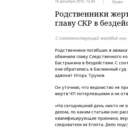
10 декабря 2015, 12:44
Право
Родственники жер
главу СКР в бездей
С соответствующей жалобой они 
Родственники погибших в авиака
обвинили главу Следственного к
Бастрыкина в бездействии. С со
они обратились в Басманный су
адвокат Игорь Трунов.
Он уточнил, что ведомство не пр
жертв ЧП потерпевшими и не отве
«На сегодняшний день никто не з
делом, по каким статьям оно рас
квалифицирующие признаки, вер
следователи из Египта. Дело под