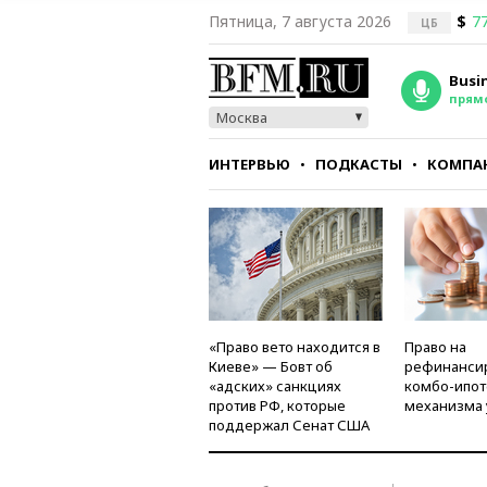
Пятница, 7 августа 2026
$
77
ЦБ
Busi
прям
Москва
ИНТЕРВЬЮ
ПОДКАСТЫ
КОМПА
СТИЛЬ
ТЕСТЫ
«Право вето находится в
Право на
Киеве» — Бовт об
рефинанси
«адских» санкциях
комбо-ипот
против РФ, которые
механизма 
поддержал Сенат США