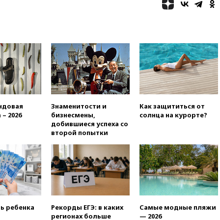
20:35
Велосипедист погиб при
атаке FPV-дрона в
Белгородской области
20:30
Лидию Невзорову
заочно арестовали по делу о
финансировании
экстремизма
20:20
Суд США постановил
остановить строительство
бального зала в Белом доме
ндовая
Знаменитости и
Как защититься от
20:15
Сенат США одобрил
 – 2026
бизнесмены,
солнца на курорте?
ужесточение санкций против
добившиеся успеха со
России и Ирана
второй попытки
20:00
СК возбудил дело
против журналистки Катерины
Гордеевой о фейках о ВС
России
19:45
ISU предоставил
нейтральный статус
фигуристкам Валиевой и
ть ребенка
Рекорды ЕГЭ: в каких
Самые модные пляжи
Трусовой
регионах больше
— 2026