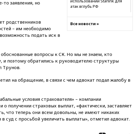
использовании Starlink для
-то заявления, но
атак вглубь РФ
21:35
После пожара на складе
в Брянске возбудили
яет родственников
Все новости »
уголовное дело
стей – им необходимо
 возможность подать иск в
21:26
Лидеры сборной РФ по
гимнастике получили
официальный отказ в визах от
Хорватии
 обоснованные вопросы к СК. Но мы не знаем, кто
у, и поэтому обратились к руководителю структуры
21:15
Пентагон опубликовал
16 новых видео с НЛО
л Трунов.
21:00
На границе Украины с
етил на обращение, в связи с чем адвокат подал жалобу в
Польшей скопилось свыше 6,5
тысячи грузовиков
20:53
Швыдкой:
кабальные условия страхователя» – компании
«Интервидение» точно
ии о получении страховых выплат, «фактически, заставляет
пройдет в 2026 году
ь, что теперь они всем довольны, не имеют никаких
20:45
ПВО за день сбила еще
 в суд с просьбой увеличить выплаты», отметил адвокат.
75 украинских беспилотников
над Россией