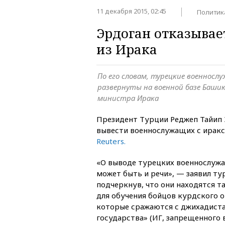
11 декабря 2015, 02:45
Политик
Эрдоган отказывае
из Ирака
По его словам, турецкие военнослу
развернуты на военной базе Башик
министра Ирака
Президент Турции Реджеп Тайип 
вывести военнослужащих с иракс
Reuters.
«О выводе турецких военнослужа
может быть и речи», — заявил ту
подчеркнув, что они находятся та
для обучения бойцов курдского 
которые сражаются с джихадист
государства» (ИГ, запрещенного в