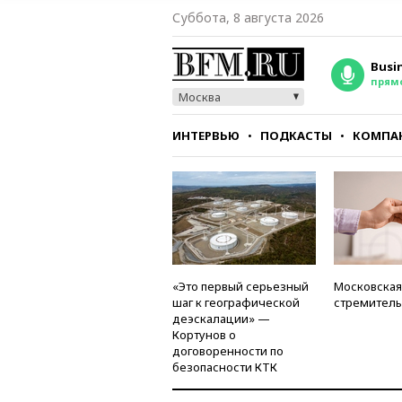
Суббота, 8 августа 2026
Busi
прям
Москва
ИНТЕРВЬЮ
ПОДКАСТЫ
КОМПА
СТИЛЬ
ТЕСТЫ
«Это первый серьезный
Московская
шаг к географической
стремитель
деэскалации» —
Кортунов о
договоренности по
безопасности КТК