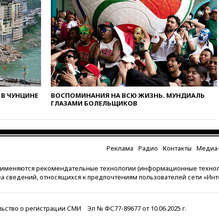
«Интервидение» точно
пройдет в 2026 году
вчера, 20:45
ПВО за день
сбила еще 75 украинских
беспилотников над Россией
вчера, 20:35
Велосипедист
погиб при атаке FPV-дрона в
Белгородской области
вчера, 20:30
Лидию Невзорову
В ЧУНЦИНЕ
ВОСПОМИНАНИЯ НА ВСЮ ЖИЗНЬ. МУНДИАЛЬ
заочно арестовали по делу о
ГЛАЗАМИ БОЛЕЛЬЩИКОВ
финансировании
экстремизма
вчера, 20:20
Суд США
постановил остановить
Реклама
Радио
Контакты
Медиа-
строительство бального зала в
Белом доме
рименяются рекомендательные технологии (информационные техно
вчера, 20:15
Сенат США
за сведений, относящихся к предпочтениям пользователей сети «Ин
одобрил ужесточение
санкций против России и
Ирана
ьство о регистрации СМИ
Эл № ФС77-89677 от 10.06.2025 г.
вчера, 20:00
СК возбудил дело