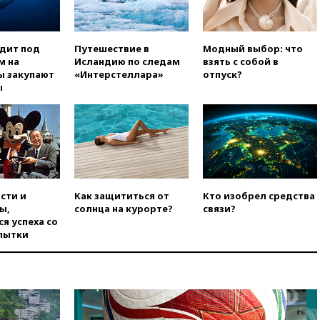
РЛС для Белгородской
области
вчера, 21:56
The Atlantic: Маск
одит под
Путешествие в
Модный выбор: что
отказал Украине в
м на
Исландию по следам
взять с собой в
использовании Starlink для
ы закупают
«Интерстеллара»
отпуск?
атак вглубь РФ
ы
вчера, 21:35
После пожара на
складе в Брянске возбудили
уголовное дело
вчера, 21:26
Лидеры сборной
РФ по гимнастике получили
официальный отказ в визах от
Хорватии
сти и
Как защититься от
Кто изобрел средства
ы,
солнца на курорте?
связи?
вчера, 21:15
Пентагон
я успеха со
опубликовал 16 новых видео с
пытки
НЛО
вчера, 21:00
На границе
Украины с Польшей скопилось
свыше 6,5 тысячи грузовиков
вчера, 20:53
Швыдкой: