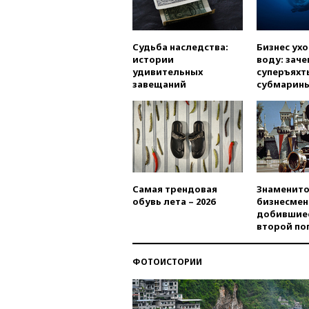
Судьба наследства:
Бизнес ух
истории
воду: заче
удивительных
суперъяхт
завещаний
субмарин
Самая трендовая
Знаменито
обувь лета – 2026
бизнесмен
добившиес
второй по
ФОТОИСТОРИИ