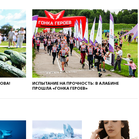
коррупции
вчера, 23:35
Лукашенко
объяснил экономическую
выгоду безвизового режима с
ЕС
вчера, 22:59
На башню
ресторана «Армения» в
Москве вернут утраченную
скульптуру балерины
вчера, 22:45
Литовец
протаранил погранпункт при
попытке попасть в Россию
ЛОВА!
ИСПЫТАНИЕ НА ПРОЧНОСТЬ: В АЛАБИНЕ
вчера, 22:28
Бессент
ПРОШЛА «ГОНКА ГЕРОЕВ»
анонсировал скорое
соглашение о прекращении
огня США и Ирана
вчера, 22:15
Три человека
получили ножевые ранения
при нападении в Чехии
вчера, 22:00
Путин поручил
выделить средства на новые