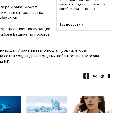
катера и лодки под Самарой
евере Ирака) может
погибли два человека
симости от количества
10:27
Движение по трассе
бавил он.
«Новороссия» восстановлено
Все новости »
 турецкие военнослужащие
09:55
Силы ПВО перехватили
за утро 85 БПЛА над
ой базе Башика по просьбе
территорией РФ
09:25
Ильский НПЗ на Кубани
нных дел Ирака вызвало посла Турции, чтобы
загорелся после падения
обломков дрона
 сотен солдат, развернутых поблизости от Мосула,
м ИГ.
08:57
Собянин сообщил о
девяти БПЛА, сбитых на
подлете к Москве
08:42
Силы ПВО сбили почти
400 БПЛА над российскими
регионами
08:16
Лукашенко призвал
белорусов покупать избы в
селах