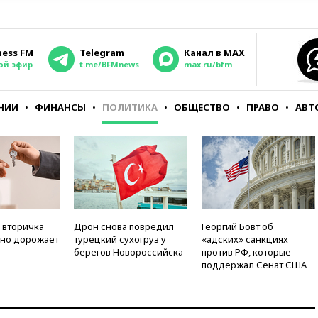
ness FM
Telegram
Канал в MAX
ой эфир
t.me/BFMnews
max.ru/bfm
НИИ
ФИНАНСЫ
ПОЛИТИКА
ОБЩЕСТВО
ПРАВО
АВТ
 вторичка
Дрон снова повредил
Георгий Бовт об
но дорожает
турецкий сухогруз у
«адских» санкциях
берегов Новороссийска
против РФ, которые
поддержал Сенат США