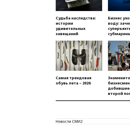
Судьба наследства:
Бизнес ух
истории
воду: заче
удивительных
суперъяхт
завещаний
субмарин
Самая трендовая
Знаменито
обувь лета – 2026
бизнесмен
добившиес
второй по
Новости СМИ2