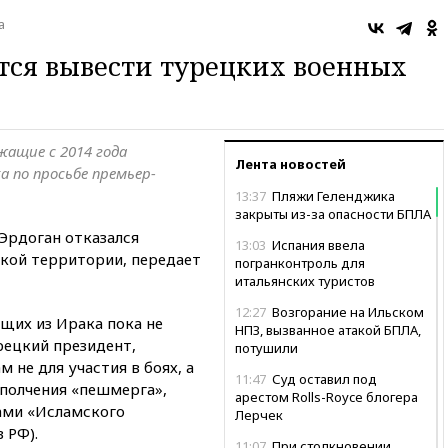
а
тся вывести турецких военных
жащие с 2014 года
Лента новостей
а по просьбе премьер-
13:37
Пляжи Геленджика
закрыты из-за опасности БПЛА
Эрдоган отказался
13:03
Испания ввела
кой территории, передает
погранконтроль для
итальянских туристов
12:27
Возгорание на Ильском
щих из Ирака пока не
НПЗ, вызванное атакой БПЛА,
рецкий президент,
потушили
м не для участия в боях, а
11:47
Суд оставил под
ополчения «пешмерга»,
арестом Rolls-Royce блогера
ами «Исламского
Лерчек
 РФ).
11:07
При столкновении