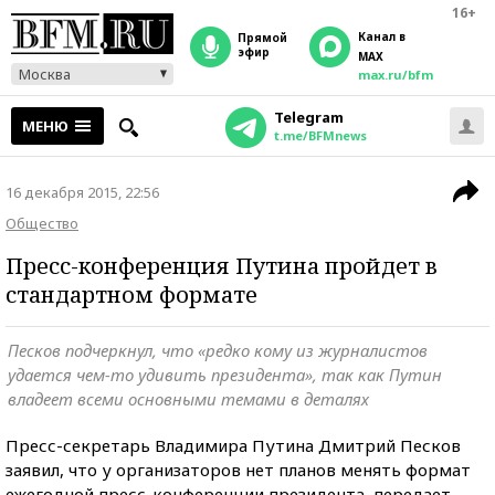
16+
Канал в
прямой
эфир
MAX
Москва
max.ru/bfm
Telegram
МЕНЮ
t.me/BFMnews
16 декабря 2015, 22:56
Общество
Пресс-конференция Путина пройдет в
стандартном формате
Песков подчеркнул, что «редко кому из журналистов
удается чем-то удивить президента», так как Путин
владеет всеми основными темами в деталях
Пресс-секретарь Владимира Путина Дмитрий Песков
заявил, что у организаторов нет планов менять формат
ежегодной пресс-конференции президента, передает