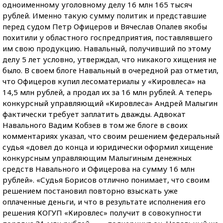
одноименному уголовному делу 16 млн 165 тысяч
рублей. Именно такую сумму политик и представшие
перед судом Петр Офицеров и Вячеслав Опалев якобы
похитили у областного госпредприятия, поставлявшего
им свою продукцию. Навальный, получивший по этому
делу 5 лет условно, утверждал, что никакого хищения не
было. В своем блоге Навальный в очередной раз отметил,
что Офицеров купил лесоматериалы у «Кировлеса» на
14,5 млн рублей, а продал их за 16 млн рублей. А теперь
конкурсный управляющий «Кировлеса» Андрей Малыгин
фактически требует заплатить дважды. Адвокат
Навального Вадим Кобзев в том же блоге в своих
комментариях указал, что своим решением федеральный
судья «довел до конца и юридически оформил хищение
конкурсным управляющим Малыгиным денежных
средств Навального и Офицерова на сумму 16 млн
рублей». «Судья Борисов отлично понимает, что своим
решением постановил повторно взыскать уже
оплаченные деньги, и что в результате исполнения его
решения КОГУП «Кировлес» получит в совокупности