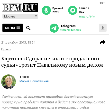
16+
Канал в
прямой
эфир
MAX
Москва
max.ru/bfm
Telegram
МЕНЮ
t.me/BFMnews
21 декабря 2015, 18:54
Право
Картина «Сдирание кожи с продажного
судьи» грозит Навальному новым делом
Текст:
Мария Локотецкая
Следственный комитет проводит доследственную
проверку на предмет наличия в действиях оппозиционного
политика признаков клеветы в отношении судьи