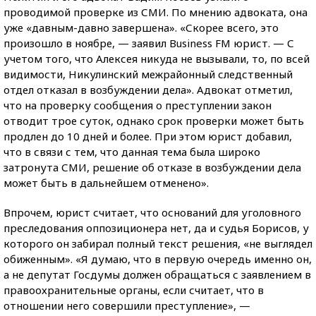
проводимой проверке из СМИ. По мнению адвоката, она
уже «давным-давно завершена». «Скорее всего, это
произошло в ноябре, — заявил Business FM юрист. — С
учетом того, что Алексея никуда не вызывали, то, по всей
видимости, Никулинский межрайонный следственный
отдел отказал в возбуждении дела
»
. Адвокат отметил,
что на проверку сообщения о преступлении закон
отводит трое суток, однако срок проверки может быть
продлен до 10 дней и более. При этом юрист добавил,
что в связи с тем, что данная тема была широко
затронута СМИ, решение об отказе в возбуждении дела
может быть в дальнейшем отменено».
Впрочем, юрист считает, что оснований для уголовного
преследования оппозиционера нет, да и судья Борисов, у
которого он забирал полный текст решения, «не выглядел
обиженным». «Я думаю, что в первую очередь именно он,
а не депутат Госдумы должен обращаться с заявлением в
правоохранительные органы, если считает, что в
отношении него совершили преступление», —