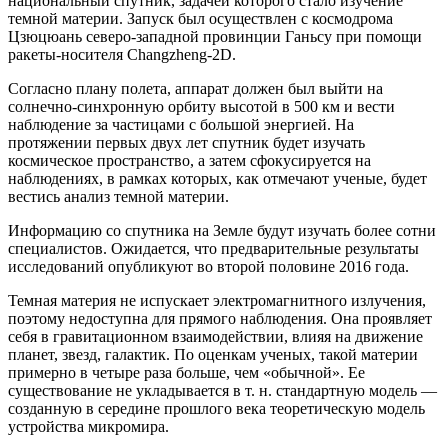
национальный спутник, задачей которого стало изучение
темной материи. Запуск был осуществлен с космодрома
Цзюцюань северо-западной провинции Ганьсу при помощи
ракеты-носителя Changzheng-2D.
Согласно плану полета, аппарат должен был выйти на
солнечно-синхронную орбиту высотой в 500 км и вести
наблюдение за частицами с большой энергией. На
протяжении первых двух лет спутник будет изучать
космическое пространство, а затем сфокусируется на
наблюдениях, в рамках которых, как отмечают ученые, будет
вестись анализ темной материи.
Информацию со спутника на Земле будут изучать более сотни
специалистов. Ожидается, что предварительные результаты
исследований опубликуют во второй половине 2016 года.
Темная материя не испускает электромагнитного излучения,
поэтому недоступна для прямого наблюдения. Она проявляет
себя в гравитационном взаимодействии, влияя на движение
планет, звезд, галактик. По оценкам ученых, такой материи
примерно в четыре раза больше, чем «обычной». Ее
существование не укладывается в т. н. стандартную модель —
созданную в середине прошлого века теоретическую модель
устройства микромира.