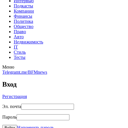
Интервью
Подкасты
Компании
Финансы
Политика
Общество
Право
Авто
Недвижимость
IT
Стиль
Тесты
Меню
Telegram
t.me/BFMnews
Вход
Регистрация
Эл. почта
Пароль
Напомнить пароль
Войти