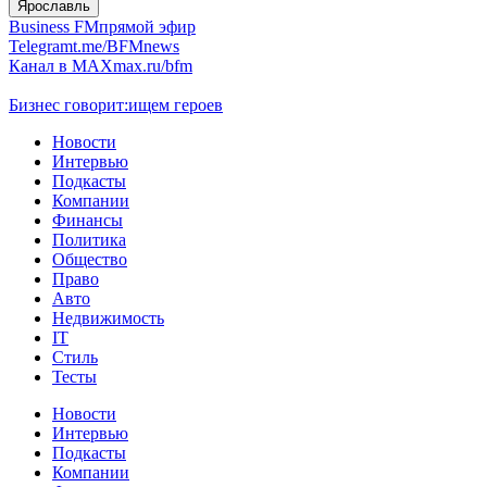
Ярославль
Business FM
прямой эфир
Telegram
t.me/BFMnews
Канал в MAX
max.ru/bfm
Бизнес говорит:
ищем героев
Новости
Интервью
Подкасты
Компании
Финансы
Политика
Общество
Право
Авто
Недвижимость
IT
Стиль
Тесты
Новости
Интервью
Подкасты
Компании