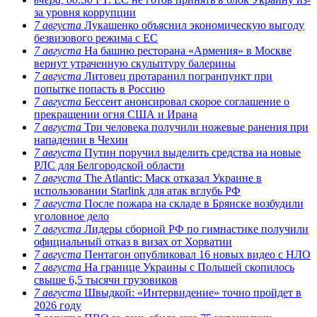
за уровня коррупции
7 августа
Лукашенко объяснил экономическую выгоду
безвизового режима с ЕС
7 августа
На башню ресторана «Армения» в Москве
вернут утраченную скульптуру балерины
7 августа
Литовец протаранил погранпункт при
попытке попасть в Россию
7 августа
Бессент анонсировал скорое соглашение о
прекращении огня США и Ирана
7 августа
Три человека получили ножевые ранения при
нападении в Чехии
7 августа
Путин поручил выделить средства на новые
РЛС для Белгородской области
7 августа
The Atlantic: Маск отказал Украине в
использовании Starlink для атак вглубь РФ
7 августа
После пожара на складе в Брянске возбудили
уголовное дело
7 августа
Лидеры сборной РФ по гимнастике получили
официальный отказ в визах от Хорватии
7 августа
Пентагон опубликовал 16 новых видео с НЛО
7 августа
На границе Украины с Польшей скопилось
свыше 6,5 тысячи грузовиков
7 августа
Швыдкой: «Интервидение» точно пройдет в
2026 году