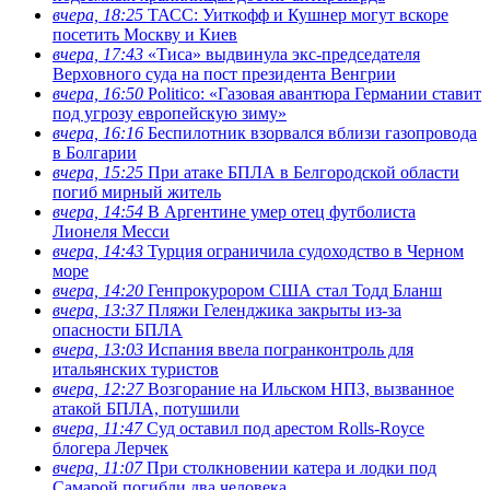
вчера, 18:25
ТАСС: Уиткофф и Кушнер могут вскоре
посетить Москву и Киев
вчера, 17:43
«Тиса» выдвинула экс-председателя
Верховного суда на пост президента Венгрии
вчера, 16:50
Politico: «Газовая авантюра Германии ставит
под угрозу европейскую зиму»
вчера, 16:16
Беспилотник взорвался вблизи газопровода
в Болгарии
вчера, 15:25
При атаке БПЛА в Белгородской области
погиб мирный житель
вчера, 14:54
В Аргентине умер отец футболиста
Лионеля Месси
вчера, 14:43
Турция ограничила судоходство в Черном
море
вчера, 14:20
Генпрокурором США стал Тодд Бланш
вчера, 13:37
Пляжи Геленджика закрыты из-за
опасности БПЛА
вчера, 13:03
Испания ввела погранконтроль для
итальянских туристов
вчера, 12:27
Возгорание на Ильском НПЗ, вызванное
атакой БПЛА, потушили
вчера, 11:47
Суд оставил под арестом Rolls-Royce
блогера Лерчек
вчера, 11:07
При столкновении катера и лодки под
Самарой погибли два человека