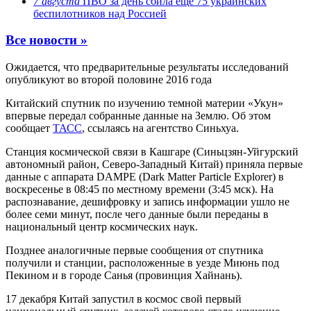
7 августа
ПВО за день сбила еще 75 украинских
беспилотников над Россией
Все новости »
Ожидается, что предварительные результаты исследований
опубликуют во второй половине 2016 года
Китайский спутник по изучению темной материи «Укун»
впервые передал собранные данные на Землю. Об этом
сообщает
ТАСС
, ссылаясь на агентство Синьхуа.
Станция космической связи в Кашгаре (Синьцзян-Уйгурский
автономный район, Северо-Западный Китай) приняла первые
данные с аппарата DAMPE (Dark Matter Particle Explorer) в
воскресенье в 08:45 по местному времени (3:45 мск). На
распознавание, дешифровку и запись информации ушло не
более семи минут, после чего данные были переданы в
национальный центр космических наук.
Позднее аналогичные первые сообщения от спутника
получили и станции, расположенные в уезде Миюнь под
Пекином и в городе Санья (провинция Хайнань).
17 декабря Китай запустил в космос свой первый