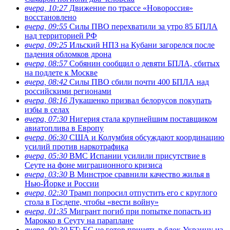
вчера, 10:27
Движение по трассе «Новороссия»
восстановлено
вчера, 09:55
Силы ПВО перехватили за утро 85 БПЛА
над территорией РФ
вчера, 09:25
Ильский НПЗ на Кубани загорелся после
падения обломков дрона
вчера, 08:57
Собянин сообщил о девяти БПЛА, сбитых
на подлете к Москве
вчера, 08:42
Силы ПВО сбили почти 400 БПЛА над
российскими регионами
вчера, 08:16
Лукашенко призвал белорусов покупать
избы в селах
вчера, 07:30
Нигерия стала крупнейшим поставщиком
авиатоплива в Европу
вчера, 06:30
США и Колумбия обсуждают координацию
усилий против наркотрафика
вчера, 05:30
ВМС Испании усилили присутствие в
Сеуте на фоне миграционного кризиса
вчера, 03:30
В Минстрое сравнили качество жилья в
Нью-Йорке и России
вчера, 02:30
Трамп попросил отпустить его с круглого
стола в Госдепе, чтобы «вести войну»
вчера, 01:35
Мигрант погиб при попытке попасть из
Марокко в Сеуту на параплане
вчера, 00:30
FT: ЕС не готов принять в блок Украину из-