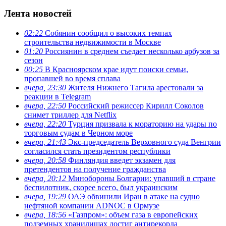
Лента новостей
02:22
Собянин сообщил о высоких темпах
строительства недвижимости в Москве
01:20
Россиянин в среднем съедает несколько арбузов за
сезон
00:25
В Красноярском крае идут поиски семьи,
пропавшей во время сплава
вчера, 23:30
Жителя Нижнего Тагила арестовали за
реакции в Теlegram
вчера, 22:50
Российский режиссер Кирилл Соколов
снимет триллер для Netflix
вчера, 22:20
Турция призвала к мораторию на удары по
торговым судам в Черном море
вчера, 21:43
Экс-председатель Верховного суда Венгрии
согласился стать президентом республики
вчера, 20:58
Финляндия введет экзамен для
претендентов на получение гражданства
вчера, 20:12
Минобороны Болгарии: упавший в стране
беспилотник, скорее всего, был украинским
вчера, 19:29
ОАЭ обвинили Иран в атаке на судно
нефтяной компании ADNOC в Ормузе
вчера, 18:56
«Газпром»: объем газа в европейских
подземных хранилищах достиг антирекорда