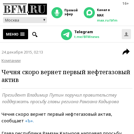
16+
Канал в
прямой
эфир
MAX
Москва
max.ru/bfm
Telegram
МЕНЮ
t.me/BFMnews
24 декабря 2015, 02:13
Компании
Чечня скоро вернет первый нефтегазовый
актив
Президент Владимир Путин поручил правительству
поддержать просьбу главы региона Рамзана Кадырова
Чечня скоро вернет первый нефтегазовый актив,
сообщает
«Ъ».
Глава республики Рамзан Кадыров направил просьбу