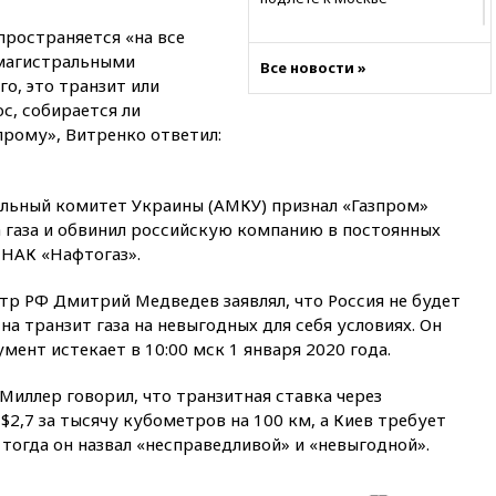
08:42
Силы ПВО сбили почти
пространяется «на все
400 БПЛА над российскими
 магистральными
Все новости »
регионами
о, это транзит или
08:16
Лукашенко призвал
с, собирается ли
белорусов покупать избы в
прому», Витренко ответил:
селах
07:30
Нигерия стала
крупнейшим поставщиком
льный комитет Украины (АМКУ) признал «Газпром»
авиатоплива в Европу
 газа и обвинил российскую компанию в постоянных
 НАК «Нафтогаз».
06:30
США и Колумбия
обсуждают координацию
усилий против наркотрафика
тр РФ Дмитрий Медведев заявлял, что Россия не будет
а транзит газа на невыгодных для себя условиях. Он
05:30
ВМС Испании усилили
ент истекает в 10:00 мск 1 января 2020 года.
присутствие в Сеуте на фоне
миграционного кризиса
 Миллер говорил, что транзитная ставка через
03:30
В Минстрое сравнили
2,7 за тысячу кубометров на 100 км, а Киев требует
качество жилья в Нью-Йорке и
 тогда он назвал «несправедливой» и «невыгодной».
России
02:30
Трамп попросил