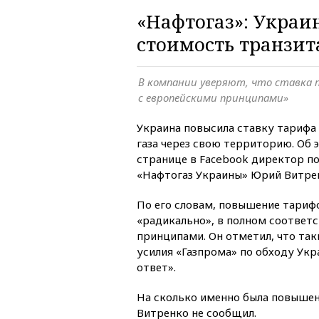
«Нафтогаз»: Украи
стоимость транзит
В компании уверяют, что ставка 
с европейскими принципами»
Украина повысила ставку тарифа 
газа через свою территорию. Об 
странице в Facebook директор п
«Нафтогаз Украины» Юрий Витре
По его словам, повышение тариф
«радикально», в полном соответ
принципами. Он отметил, что та
усилия «Газпрома» по обходу Ук
ответ».
На сколько именно была повышен
Витренко не сообщил.