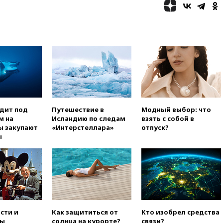
отпустить его с круглого стола
в Госдепе, чтобы «вести
войну»
01:35
Мигрант погиб при
попытке попасть из Марокко в
Сеуту на параплане
00:30
FT: ЕС не готов принять в
блок Украину из-за уровня
коррупции
вчера, 23:35
Лукашенко
объяснил экономическую
одит под
Путешествие в
Модный выбор: что
выгоду безвизового режима с
м на
Исландию по следам
взять с собой в
ЕС
ы закупают
«Интерстеллара»
отпуск?
ы
вчера, 22:59
На башню
ресторана «Армения» в
Москве вернут утраченную
скульптуру балерины
вчера, 22:45
Литовец
протаранил погранпункт при
попытке попасть в Россию
сти и
Как защититься от
Кто изобрел средства
вчера, 22:28
Бессент
ы,
солнца на курорте?
связи?