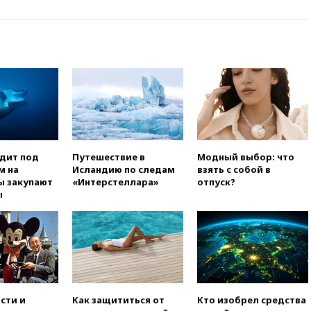
вчера, 21:15
Пентагон
опубликовал 16 новых видео с
НЛО
вчера, 21:00
На границе
Украины с Польшей скопилось
свыше 6,5 тысячи грузовиков
вчера, 20:53
Швыдкой:
«Интервидение» точно
пройдет в 2026 году
вчера, 20:45
ПВО за день
одит под
Путешествие в
Модный выбор: что
сбила еще 75 украинских
м на
Исландию по следам
взять с собой в
беспилотников над Россией
ы закупают
«Интерстеллара»
отпуск?
ы
вчера, 20:35
Велосипедист
погиб при атаке FPV-дрона в
Белгородской области
вчера, 20:30
Лидию Невзорову
заочно арестовали по делу о
финансировании
экстремизма
сти и
Как защититься от
Кто изобрел средства
вчера, 20:20
Суд США