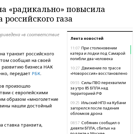
на «радикально» повысила
а российского газа
приведена «в соответствие
Лента новостей
11:07
При столкновении
на транзит российского
катера и лодки под Самарой
погибли два человека
этом сообщил на своей
о развитию бизнеса НАК
10:27
Движение по трассе
нко, передает
РБК
.
«Новороссия» восстановлено
09:55
Силы ПВО перехватили
ов произошло
за утро 85 БПЛА над
ствии с европейскими
территорией РФ
ким образом «многолетние
09:25
Ильский НПЗ на Кубани
раины нашли достойный
загорелся после падения
обломков дрона
08:57
Собянин сообщил о
а ставка транзита,
девяти БПЛА, сбитых на
подлете к Москве