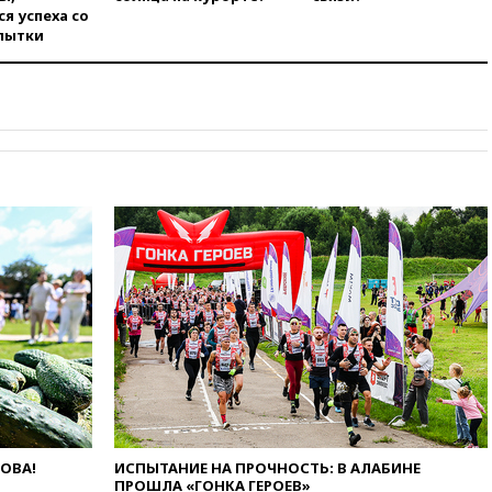
анонсировал скорое
я успеха со
соглашение о прекращении
пытки
огня США и Ирана
вчера, 22:15
Три человека
получили ножевые ранения
при нападении в Чехии
вчера, 22:00
Путин поручил
выделить средства на новые
РЛС для Белгородской
области
вчера, 21:56
The Atlantic: Маск
отказал Украине в
использовании Starlink для
атак вглубь РФ
вчера, 21:35
После пожара на
складе в Брянске возбудили
уголовное дело
вчера, 21:26
Лидеры сборной
РФ по гимнастике получили
официальный отказ в визах от
ЛОВА!
ИСПЫТАНИЕ НА ПРОЧНОСТЬ: В АЛАБИНЕ
Хорватии
ПРОШЛА «ГОНКА ГЕРОЕВ»