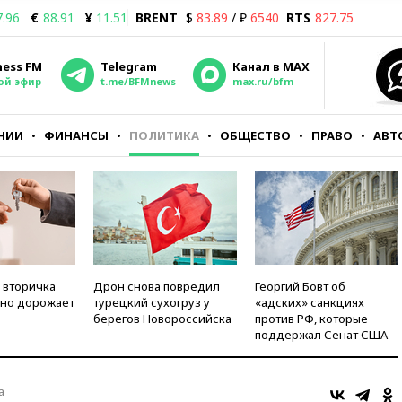
7.96
€
88.91
¥
11.51
BRENT
$
83.89
/ ₽
6540
RTS
827.75
ness FM
Telegram
Канал в MAX
ой эфир
t.me/BFMnews
max.ru/bfm
НИИ
ФИНАНСЫ
ПОЛИТИКА
ОБЩЕСТВО
ПРАВО
АВТ
 вторичка
Дрон снова повредил
Георгий Бовт об
но дорожает
турецкий сухогруз у
«адских» санкциях
берегов Новороссийска
против РФ, которые
поддержал Сенат США
а