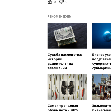
0
0
РЕКОМЕНДУЕМ:
Судьба наследства:
Бизнес ух
истории
воду: заче
удивительных
суперъяхт
завещаний
субмарин
Самая трендовая
Знаменито
обувь лета – 2026
бизнесмен