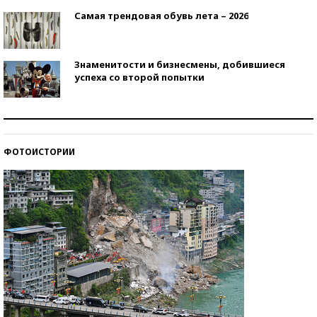
Самая трендовая обувь лета – 2026
Знаменитости и бизнесмены, добившиеся
успеха со второй попытки
Как защититься от солнца на курорте?
ФОТОИСТОРИИ
Кто изобрел средства связи?