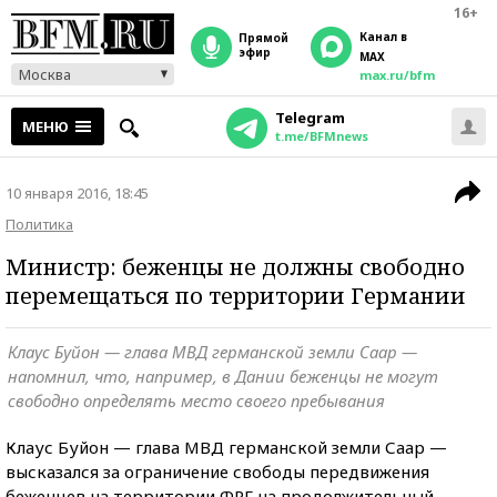
16+
Канал в
прямой
эфир
MAX
Москва
max.ru/bfm
Telegram
МЕНЮ
t.me/BFMnews
10 января 2016, 18:45
Политика
Министр: беженцы не должны свободно
перемещаться по территории Германии
Клаус Буйон — глава МВД германской земли Саар —
напомнил, что, например, в Дании беженцы не могут
свободно определять место своего пребывания
Клаус Буйон — глава МВД германской земли Саар —
высказался за ограничение свободы передвижения
беженцев на территории ФРГ на продолжительный